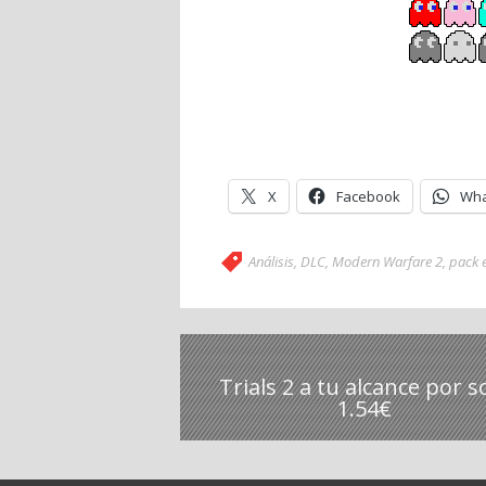
X
Facebook
Wha
Análisis
,
DLC
,
Modern Warfare 2
,
pack 
Trials 2 a tu alcance por s
1.54€