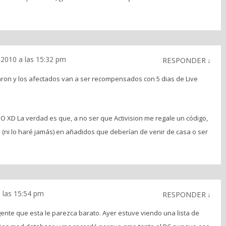
l 2010 a las 15:32 pm
RESPONDER
↓
laron y los afectados van a ser recompensados con 5 dias de Live
 XD La verdad es que, a no ser que Activision me regale un código,
(ni lo haré jamás) en añadidos que deberían de venir de casa o ser
a las 15:54 pm
RESPONDER
↓
 gente que esta le parezca barato. Ayer estuve viendo una lista de