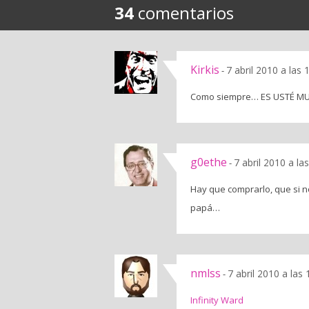
34
comentarios
Kirkis
7 abril 2010 a las
-
Como siempre… ES USTÉ M
g0ethe
7 abril 2010 a la
-
Hay que comprarlo, que si no
papá…
nmlss
7 abril 2010 a las
-
Infinity Ward