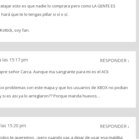
e atajar esto es que nadie lo comprara pero como LA GENTE ES
ará que te lo tengas pillar si sí o sí.
Kottick, soy fan.
 a las 15:17 pm
RESPONDER
↓
re señor Carca. Aunque ma sangrante para mi es el ACII.
 hubo problemas con este mapa y que los usuarios de XBOX no podian
y si es asi ya lo arreglaron?? Porque manda huevos…
a las 15:20 pm
RESPONDER
↓
todos te queremos, ¿pero cuando vas a dejar de usar esa maldita