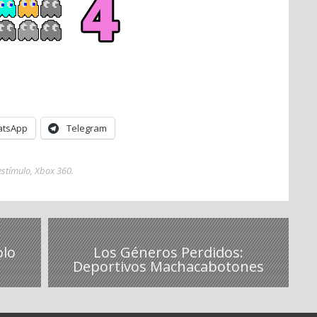
tsApp
Telegram
estímulo
,
Xbox 360
.
olo
Los Géneros Perdidos:
Deportivos Machacabotones