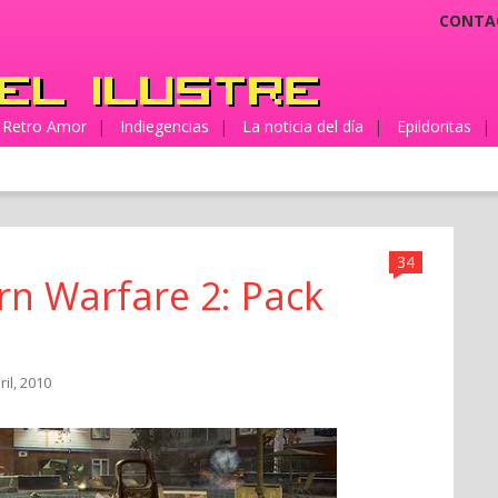
CONTA
Retro Amor
|
Indiegencias
|
La noticia del día
|
Epildoritas
|
34
rn Warfare 2: Pack
ril, 2010