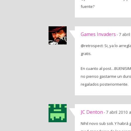
fuente?
Games Invaders
7 abri
-
@retrospect: Si, ya lo arreg
gratis.
En cuanto al post…BUENISIMO
no pienso gastarme un duro 
regalados posteriormente.
JC Denton
7 abril 2010 
-
Nihil novo sub soli. Y habrá