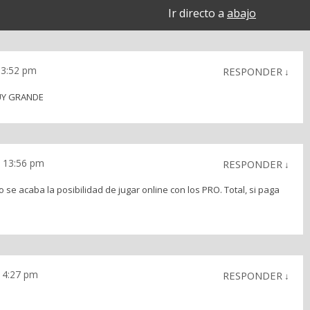
Ir directo a
abajo
 13:52 pm
RESPONDER
↓
UY GRANDE
s 13:56 pm
RESPONDER
↓
 se acaba la posibilidad de jugar online con los PRO. Total, si paga
 14:27 pm
RESPONDER
↓