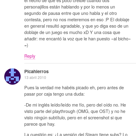
el hecho de que es poco creible cuando dos
personajillos están hablando y por lo menos un
segundo de pausa entre que uno habla y el otro
contesta, pero no nos meteremos en eso :P El doblaje
en general resultó agradable, y que yo diga eso de un
doblaje de un juego es mucho xD Y una cosa que
añadir: me encantó la voz que le han puesto «al bicho»
=)
Reply
Picahierros
13 abril 2010
Pues la verdad me habéis picado eh, pero antes de
pasar por caja tengo una duda:
-De mi inglés leído/leído me fío, pero del oído no. He
visto parte del playthrough (OMG, que OST) y no he
visto ningún subtítulo, pero en el screenshot si que
parece que hay.
La cuestión es: ¿La versión del Steam tiene subs? Lo