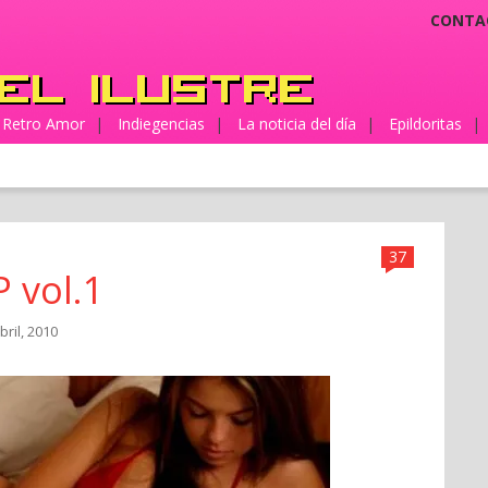
CONTA
Retro Amor
|
Indiegencias
|
La noticia del día
|
Epildoritas
|
37
 vol.1
bril, 2010