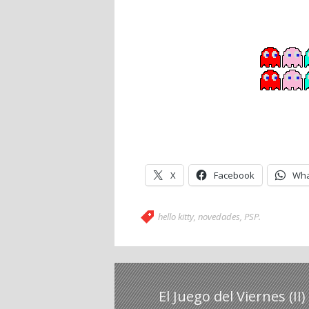
X
Facebook
Wha
hello kitty
,
novedades
,
PSP
.
El Juego del Viernes (II)