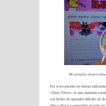
Mi ejemplar desprecintad
Por si los puzzles no fueran suficien
«Tasty Tower», lo que aumenta conside
son fáciles de aprender difíciles de 
ellos y llegar a convertirte en todo un