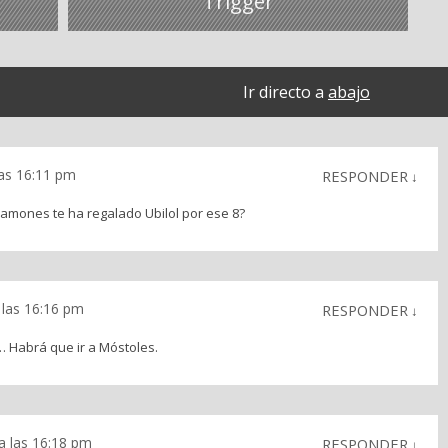
Trigger
Ir directo a
abajo
las 16:11 pm
RESPONDER
↓
jamones te ha regalado Ubilol por ese 8?
 las 16:16 pm
RESPONDER
↓
 Habrá que ir a Móstoles.
 a las 16:18 pm
RESPONDER
↓