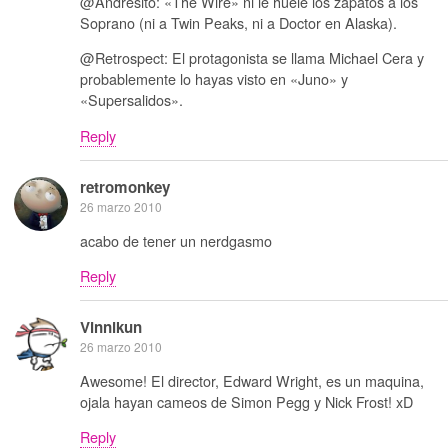
@Andresito: «The Wire» ni le huele los zapatos a los
Soprano (ni a Twin Peaks, ni a Doctor en Alaska).
@Retrospect: El protagonista se llama Michael Cera y
probablemente lo hayas visto en «Juno» y
«Supersalidos».
Reply
retromonkey
26 marzo 2010
acabo de tener un nerdgasmo
Reply
Vinnikun
26 marzo 2010
Awesome! El director, Edward Wright, es un maquina,
ojala hayan cameos de Simon Pegg y Nick Frost! xD
Reply