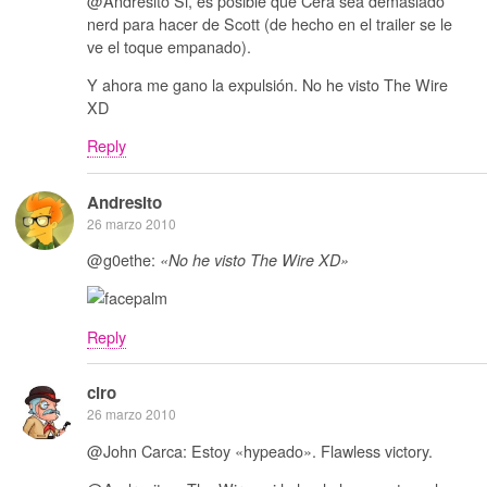
@Andresito Si, es posible que Cera sea demasiado
nerd para hacer de Scott (de hecho en el trailer se le
ve el toque empanado).
Y ahora me gano la expulsión. No he visto The Wire
XD
Reply
Andresito
26 marzo 2010
@g0ethe:
«No he visto The Wire XD»
Reply
ciro
26 marzo 2010
@John Carca: Estoy «hypeado». Flawless victory.