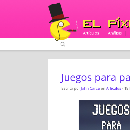
Artículos
|
Análisis
|
Juegos para paj
Escrito por
John Carca
en
Artículos
- 18 