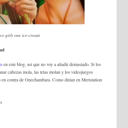
o girls one ice-cream
uad
is
en este blog, así que no voy a añadir demasiado. Si los
nar cabezas mola, las tetas molan y los videojuegos
 en contra de Onechambara. Como dirían en Meristation:
as