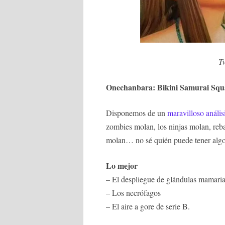
Tw
Onechanbara: Bikini Samurai Sq
Disponemos de un
maravilloso anális
zombies molan, los ninjas molan, reba
molan… no sé quién puede tener algo
Lo mejor
– El despliegue de glándulas mamari
– Los necrófagos
– El aire a gore de serie B.