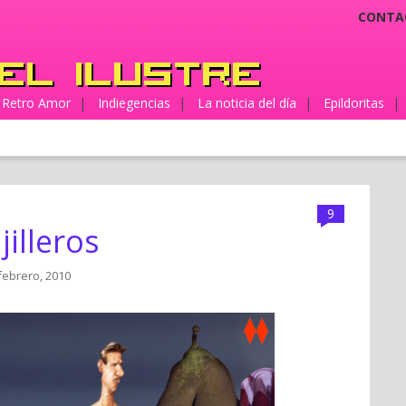
CONTA
Retro Amor
|
Indiegencias
|
La noticia del día
|
Epildoritas
|
9
illeros
febrero, 2010