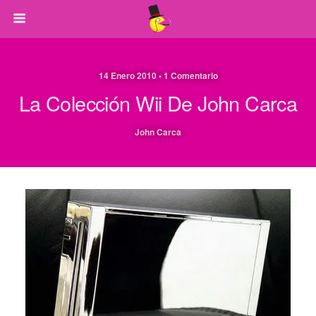
14 Enero 2010 • 1 Comentario
La Colección Wii De John Carca
John Carca