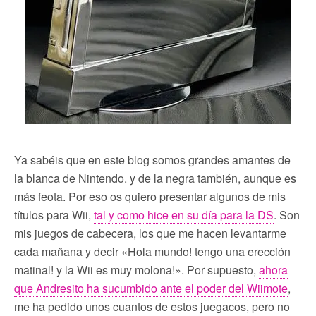
Ya sabéis que en este blog somos grandes amantes de
la blanca de Nintendo. y de la negra también, aunque es
más feota. Por eso os quiero presentar algunos de mis
títulos para Wii,
tal y como hice en su día para la DS
. Son
mis juegos de cabecera, los que me hacen levantarme
cada mañana y decir «Hola mundo! tengo una erección
matinal! y la Wii es muy molona!». Por supuesto,
ahora
que Andresito ha sucumbido ante el poder del Wiimote
,
me ha pedido unos cuantos de estos juegacos, pero no