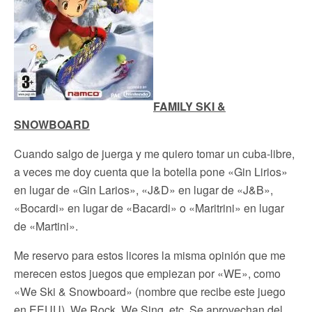
FAMILY SKI &
SNOWBOARD
Cuando salgo de juerga y me quiero tomar un cuba-libre,
a veces me doy cuenta que la botella pone «Gin Lirios»
en lugar de «Gin Larios», «J&D» en lugar de «J&B»,
«Bocardi» en lugar de «Bacardi» o «Maritrini» en lugar
de «Martini».
Me reservo para estos licores la misma opinión que me
merecen estos juegos que empiezan por «WE», como
«We Ski & Snowboard» (nombre que recibe este juego
en EEUU), We Rock, We Sing, etc. Se aprovechan del