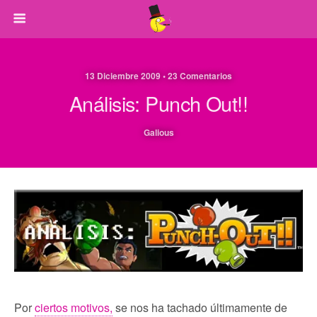
13 Diciembre 2009 • 23 Comentarios
Análisis: Punch Out!!
Galious
Por
ciertos motivos,
se nos ha tachado últimamente de