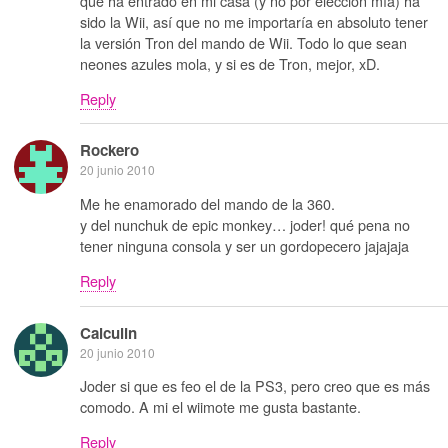
que ha entrado en mi casa (y no por elección mía) ha
sido la Wii, así que no me importaría en absoluto tener
la versión Tron del mando de Wii. Todo lo que sean
neones azules mola, y si es de Tron, mejor, xD.
Reply
Rockero
20 junio 2010
Me he enamorado del mando de la 360.
y del nunchuk de epic monkey… joder! qué pena no
tener ninguna consola y ser un gordopecero jajajaja
Reply
Calculin
20 junio 2010
Joder si que es feo el de la PS3, pero creo que es más
comodo. A mi el wiimote me gusta bastante.
Reply