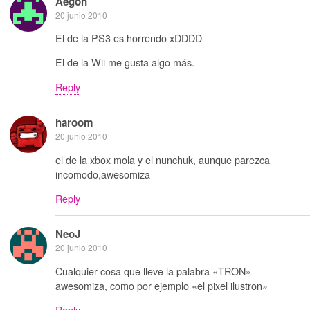
Aegon
20 junio 2010
El de la PS3 es horrendo xDDDD
El de la Wii me gusta algo más.
Reply
haroom
20 junio 2010
el de la xbox mola y el nunchuk, aunque parezca
incomodo,awesomiza
Reply
NeoJ
20 junio 2010
Cualquier cosa que lleve la palabra «TRON»
awesomiza, como por ejemplo «el pixel ilustron»
Reply