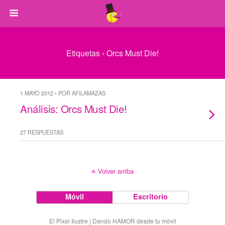
Etiquetas › Orcs Must Die!
1 MAYO 2012 • POR AFILAMAZAS
Análisis: Orcs Must Die!
27 RESPUESTAS
Volver arriba
Móvil
Escritorio
El Pixel Ilustre | Dando HAMOR desde tu móvil