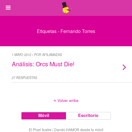
Etiquetas › Fernando Torres
1 MAYO 2012 • POR AFILAMAZAS
Análisis: Orcs Must Die!
27 RESPUESTAS
Volver arriba
Móvil
Escritorio
El Pixel Ilustre | Dando HAMOR desde tu móvil