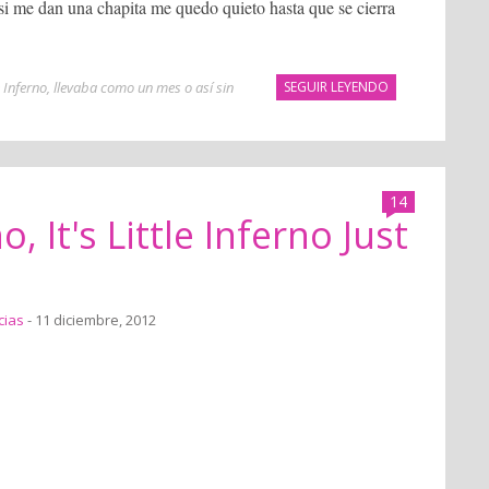
si me dan una chapita me quedo quieto hasta que se cierra
e Inferno
,
llevaba como un mes o así sin
SEGUIR LEYENDO
.
14
no, It's Little Inferno Just
cias
- 11 diciembre, 2012