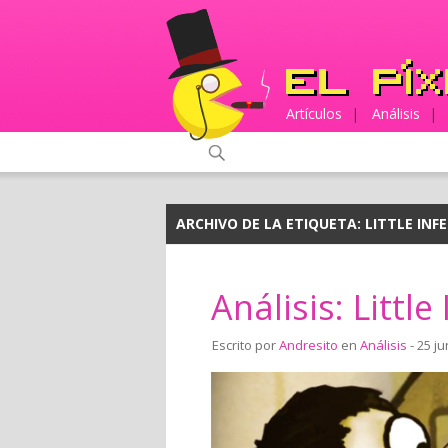
Artículos
|
Análisis
|
ARCHIVO DE LA ETIQUETA:
LITTLE INF
Análisis: Little
Escrito por
Andresito
en
Análisis
- 25 ju