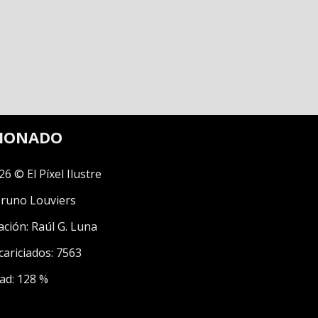
CIONADO
26 © El Píxel Ilustre
runo Louviers
ación:
Raúl G. Luna
cariciados: 7563
ad: 128 %