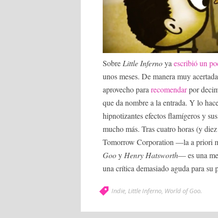
Sobre
Little Inferno
ya
escribió un po
unos meses. De manera muy acertada,
aprovecho para
recomendar
por decim
que da nombre a la entrada. Y lo hac
hipnotizantes efectos flamígeros y sus
mucho más. Tras cuatro horas (y diez 
Tomorrow Corporation —la a priori ma
Goo
y
Henry Hatsworth
— es una mec
una crítica demasiado aguda para su p
Indie
,
Little Inferno
,
World of Goo
.