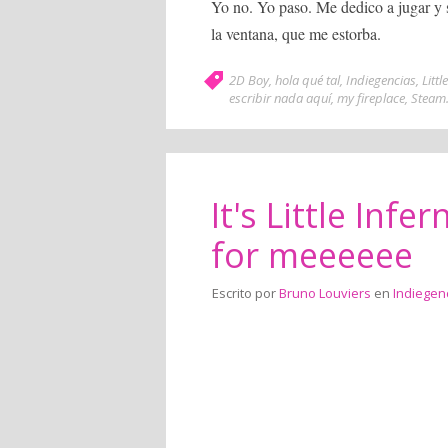
Yo no. Yo paso. Me dedico a jugar y 
la ventana, que me estorba.
2D Boy
,
hola qué tal
,
Indiegencias
,
Littl
escribir nada aquí
,
my fireplace
,
Steam
It's Little Infer
for meeeeee
Escrito por
Bruno Louviers
en
Indiegen