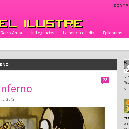
CONTA
Retro Amor
|
Indiegencias
|
La noticia del día
|
Epildoritas
|
ERNO
Su
28
Bua
 Inferno
sea
nio, 2013
An
en 