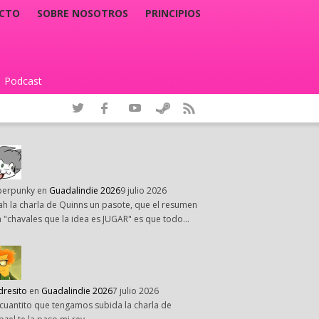
CTO
SOBRE NOSOTROS
PRINCIPIOS
Podcast
|
perpunky
en
Guadalindie 2026
9 julio 2026
h la charla de Quinns un pasote, que el resumen
 "chavales que la idea es JUGAR" es que todo…
dresito
en
Guadalindie 2026
7 julio 2026
cuantito que tengamos subida la charla de