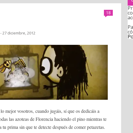
Pr
co
18
ac
Pa
có
- 27 diciembre, 2012
Po
a lo mejor vosotros, cuando jugáis, sí que os dedicáis a
todas las azoteas de Florencia haciendo el pino mientras te
 tu prima sin que te detecte después de comer petazetas.