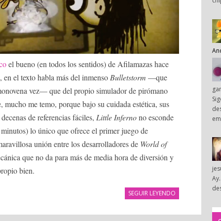
chi
An
co
el bueno (en todos los sentidos) de Afilamazas hace
 en el texto habla más del inmenso
Bulletstorm
—que
ga
onovena vez— que del propio simulador de pirómano
Sig
e, mucho me temo, porque bajo su cuidada estética, sus
des
 decenas de referencias fáciles,
Little Inferno
no esconde
em
minutos) lo único que ofrece el primer juego de
ravillosa unión entre los desarrolladores de
World of
ánica que no da para más de media hora de diversión y
je
ropio bien.
Ay.
des
SEGUIR LEYENDO