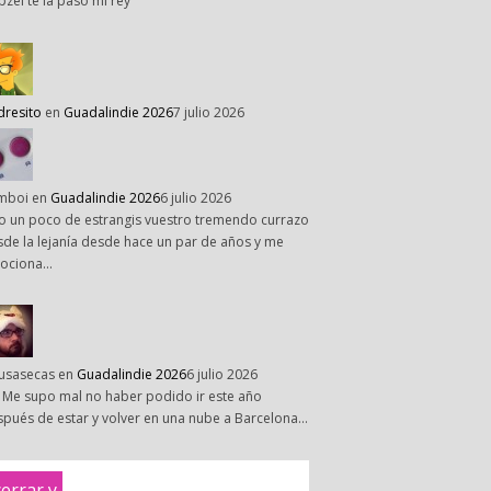
pzel te la paso mi rey
dresito
en
Guadalindie 2026
7 julio 2026
mboi
en
Guadalindie 2026
6 julio 2026
o un poco de estrangis vuestro tremendo currazo
de la lejanía desde hace un par de años y me
ociona…
susasecas
en
Guadalindie 2026
6 julio 2026
 Me supo mal no haber podido ir este año
pués de estar y volver en una nube a Barcelona…