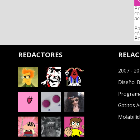
Pr
co
ac
Pa
có
Po
REDACTORES
RELA
2007 - 20
Diseño:
B
Program
Gatitos A
Molabilid