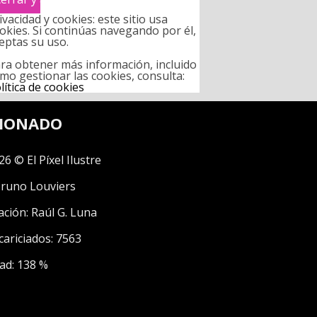
ivacidad y cookies: este sitio usa
okies. Si continúas navegando por él,
eptas su uso.
ra obtener más información, incluido
mo gestionar las cookies, consulta:
lítica de cookies
CIONADO
26 © El Píxel Ilustre
runo Louviers
ación:
Raúl G. Luna
cariciados: 7563
ad: 138 %