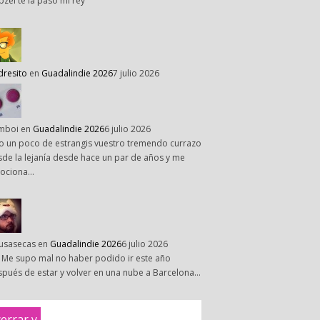
pzel te la paso mi rey
dresito
en
Guadalindie 2026
7 julio 2026
mboi
en
Guadalindie 2026
6 julio 2026
o un poco de estrangis vuestro tremendo currazo
de la lejanía desde hace un par de años y me
ociona…
susasecas
en
Guadalindie 2026
6 julio 2026
 Me supo mal no haber podido ir este año
pués de estar y volver en una nube a Barcelona…