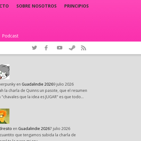
CTO
SOBRE NOSOTROS
PRINCIPIOS
Podcast
|
perpunky
en
Guadalindie 2026
9 julio 2026
h la charla de Quinns un pasote, que el resumen
 "chavales que la idea es JUGAR" es que todo…
dresito
en
Guadalindie 2026
7 julio 2026
cuantito que tengamos subida la charla de