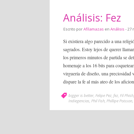
Análisis: Fez
Escrito por
Afilamazas
en
Análisis
- 27 
Si existiera algo parecido a una relig
sagrados. Estoy lejos de querer llamar
los primeros minutos de partida se de
homenaje a los 16 bits para coquetea
virguería de diseño, una preciosidad 
dispare la fe al más ateo de los aficio
bigger is better
,
Felipe Pez
,
fez
,
Fil Phish
Indiegencias
,
Phil Fish
,
Phillipe Poisson
,