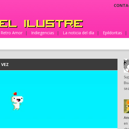
CONTA
Retro Amor
|
Indiegencias
|
La noticia del día
|
Epildoritas
|
 VEZ
Su
Bua
sea
An
en 