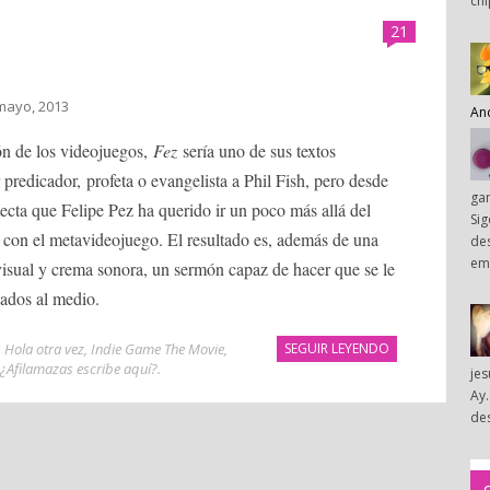
chi
21
mayo, 2013
An
ión de los videojuegos,
Fez
sería uno de sus textos
 predicador, profeta o evangelista a Phil Fish, pero desde
ga
tecta que Felipe Pez ha querido ir un poco más allá del
Sig
r con el metavideojuego. El resultado es, además de una
des
em
visual y crema sonora, un sermón capaz de hacer que se le
nados al medio.
,
Hola otra vez
,
Indie Game The Movie
,
SEGUIR LEYENDO
¿Afilamazas escribe aquí?
.
je
Ay.
des