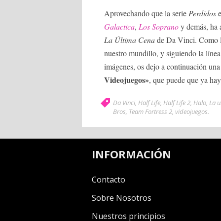
Aprovechando que la serie
Perdidos
e
Galactica
,
Los Soprano
y demás, ha 
La Última Cena
de Da Vinci. Como la
nuestro mundillo, y siguiendo la línea
imágenes, os dejo a continuación una
Videojuegos»
, que puede que ya hay
Da Vinci
,
Half Life
,
Half Life 2
,
Halo
,
La u
Bros
,
Team Fortress 2
,
videojuegos
.
INFORMACIÓN
Contacto
Sobre Nosotros
Nuestros principios