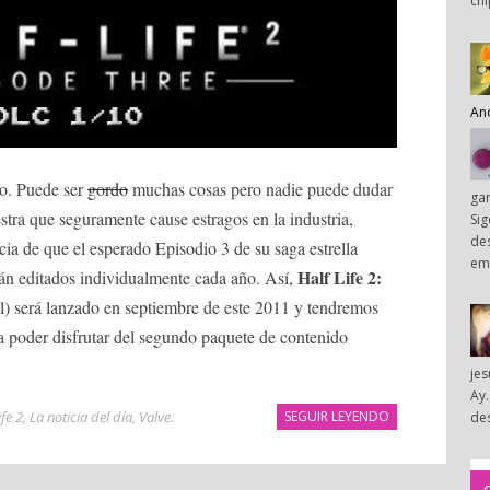
chi
An
to. Puede ser
gordo
muchas cosas pero nadie puede dudar
ga
stra que seguramente cause estragos en la industria,
Sig
des
ia de que el esperado Episodio 3 de su saga estrella
em
Half Life 2:
án editados individualmente cada año. Así,
al) será lanzado en septiembre de este 2011 y tendremos
ra poder disfrutar del segundo paquete de contenido
je
Ay.
ife 2
,
La noticia del día
,
Valve
.
SEGUIR LEYENDO
des