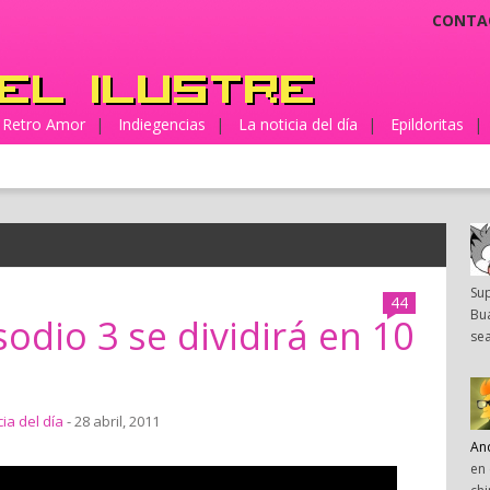
CONTA
Retro Amor
|
Indiegencias
|
La noticia del día
|
Epildoritas
|
Su
44
Bua
isodio 3 se dividirá en 10
sea
cia del día
- 28 abril, 2011
An
en 