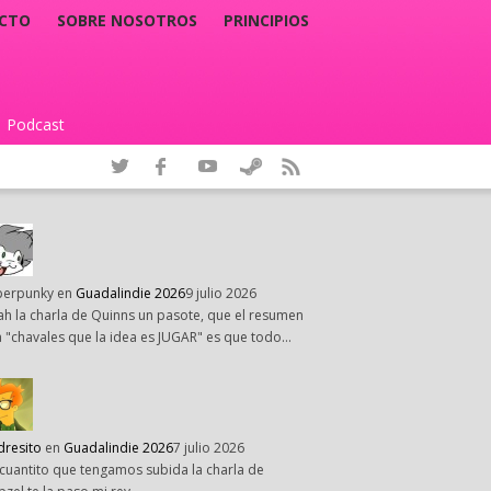
CTO
SOBRE NOSOTROS
PRINCIPIOS
Podcast
|
perpunky
en
Guadalindie 2026
9 julio 2026
h la charla de Quinns un pasote, que el resumen
 "chavales que la idea es JUGAR" es que todo…
dresito
en
Guadalindie 2026
7 julio 2026
cuantito que tengamos subida la charla de