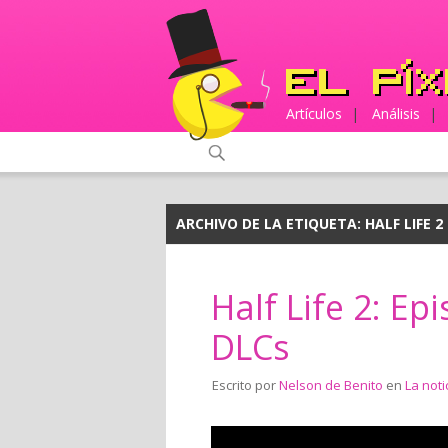
Artículos
|
Análisis
|
ARCHIVO DE LA ETIQUETA:
HALF LIFE 2
Half Life 2: Ep
DLCs
Escrito por
Nelson de Benito
en
La noti