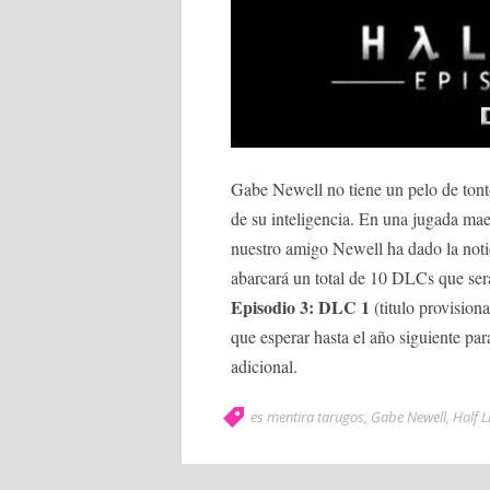
Gabe Newell no tiene un pelo de ton
de su inteligencia. En una jugada mae
nuestro amigo Newell ha dado la notic
abarcará un total de 10 DLCs que ser
Episodio 3: DLC 1
(titulo provision
que esperar hasta el año siguiente pa
adicional.
es mentira tarugos
,
Gabe Newell
,
Half L