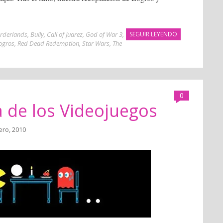
rderlands
,
Bully
,
Call of Juarez
,
God of War 3
,
SEGUIR LEYENDO
ogros
,
Red Dead Redemption
,
Star Wars
,
The
0
 de los Videojuegos
ero, 2010