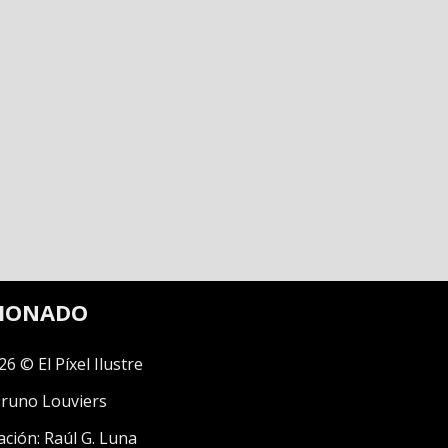
CIONADO
26 © El Píxel Ilustre
runo Louviers
ación:
Raúl G. Luna