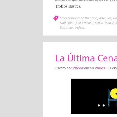
Trofeos Ilustres.
50 cent blood on the sand
,
Artículos
,
Bo
Half Life 2
,
Just Cause 2
,
Left 4 Dead 2
,
l
Saboteur
,
trofeos
.
La Última Cena
Escrito por
PlaboPein
en
Varios
- 11 en