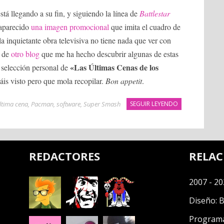
stá llegando a su fin, y siguiendo la línea de
Battlestar
aparecido
una imagen promocional
que imita el cuadro de
 inquietante obra televisiva no tiene nada que ver con
 de
otro blog
que me ha hecho descubrir algunas de estas
«Las Últimas Cenas de los
 selección personal de
áis visto pero que mola recopilar.
Bon appetit
.
ltima cena
,
Pacman
,
software
,
Super Smash
SEGUIR LEYENDO
REDACTORES
RELA
2007 - 20
Diseño:
B
Program