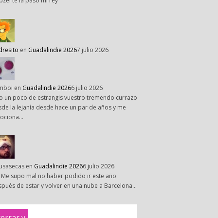
pzel te la paso mi rey
dresito
en
Guadalindie 2026
7 julio 2026
mboi
en
Guadalindie 2026
6 julio 2026
o un poco de estrangis vuestro tremendo currazo
de la lejanía desde hace un par de años y me
ociona…
susasecas
en
Guadalindie 2026
6 julio 2026
 Me supo mal no haber podido ir este año
pués de estar y volver en una nube a Barcelona…