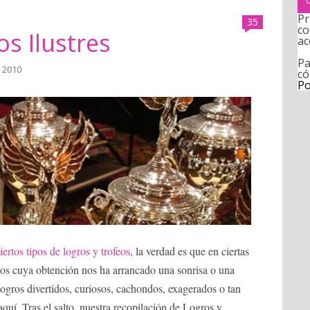
Pr
35
co
os Ilustres
ac
Pa
, 2010
có
Po
iertos tipos de logros y trofeos
, la verdad es que en ciertas
os cuya obtención nos ha arrancado una sonrisa o una
ogros divertidos, curiosos, cachondos, exagerados o tan
uí. Tras el salto, nuestra recopilación de Logros y