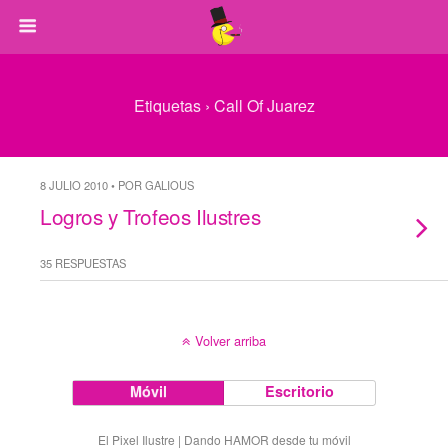
Etiquetas › Call Of Juarez
8 JULIO 2010 • POR GALIOUS
Logros y Trofeos Ilustres
35 RESPUESTAS
Volver arriba
Móvil
Escritorio
El Pixel Ilustre | Dando HAMOR desde tu móvil