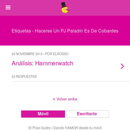
Etiquetas › Hacerse Un PJ Paladín Es De Cobardes
23 NOVIEMBRE 2013 • POR ELROSSO
Análisis: Hammerwatch
23 RESPUESTAS
Volver arriba
Móvil
Escritorio
El Pixel Ilustre | Dando HAMOR desde tu móvil