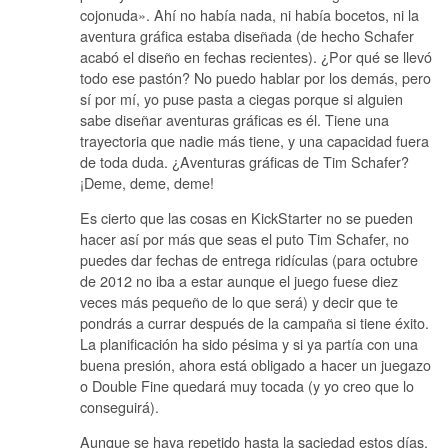
cojonuda». Ahí no había nada, ni había bocetos, ni la
aventura gráfica estaba diseñada (de hecho Schafer
acabó el diseño en fechas recientes). ¿Por qué se llevó
todo ese pastón? No puedo hablar por los demás, pero
sí por mí, yo puse pasta a ciegas porque si alguien
sabe diseñar aventuras gráficas es él. Tiene una
trayectoria que nadie más tiene, y una capacidad fuera
de toda duda. ¿Aventuras gráficas de Tim Schafer?
¡Deme, deme, deme!
Es cierto que las cosas en KickStarter no se pueden
hacer así por más que seas el puto Tim Schafer, no
puedes dar fechas de entrega ridículas (para octubre
de 2012 no iba a estar aunque el juego fuese diez
veces más pequeño de lo que será) y decir que te
pondrás a currar después de la campaña si tiene éxito.
La planificación ha sido pésima y si ya partía con una
buena presión, ahora está obligado a hacer un juegazo
o Double Fine quedará muy tocada (y yo creo que lo
conseguirá).
Aunque se haya repetido hasta la saciedad estos días,