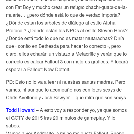
con Fat Boy y mucho crear un refugio chachi-guapi-de-la-
muerte… ¿pero dónde está lo que de verdad importa?
¿Dónde están los árboles de diálogo al estilo Alpha
Protocol? ¿Dónde están los NPCs al estilo Steven Heck?
¿Dónde está todo lo que no es matar mutarachas? Diría
que «confío en Bethesda para hacer lo correcto», pero
claro, ellos echarán un vistazo a Metacritic y verán que lo
correcto es calcar Fallout 3 con mejores gráficos. Y tocará
esperar a Fallout: New Detroit.
PD: Esto no lo va a leer ni nuestras santas madres. Pero
vamos, ni aunque lo acompañemos con fotos sexys de
Chris Avellone y Josh Sawyer… que mira que son sexys.
Todd Howard
– A esto voy a responder yo, ya que somos
el GOTY de 2015 tras 20 minutos de gameplay. Y lo
sabes.
Vamos a ver Andresito, a mí no me gusta Fallout. Bueno,