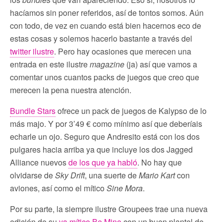
hacíamos sin poner referidos, así de tontos somos. Aún
con todo, de vez en cuando está bien hacernos eco de
estas cosas y solemos hacerlo bastante a través del
twitter ilustre
. Pero hay ocasiones que merecen una
entrada en este ilustre
magazine
(ja) así que vamos a
comentar unos cuantos packs de juegos que creo que
merecen la pena nuestra atención.
Bundle Stars
ofrece un pack de juegos de Kalypso de lo
más majo. Y por 3’49 € como mínimo así que deberíais
echarle un ojo. Seguro que Andresito está con los dos
pulgares hacia arriba ya que incluye los dos Jagged
Alliance nuevos
de los que ya habló
. No hay que
olvidarse de
Sky Drift
, una suerte de
Mario Kart
con
aviones, así como el mítico
Sine Mora
.
Por su parte, la siempre ilustre Groupees trae una nueva
edición de su
ya mítico Be Mine
con un buen plantel de