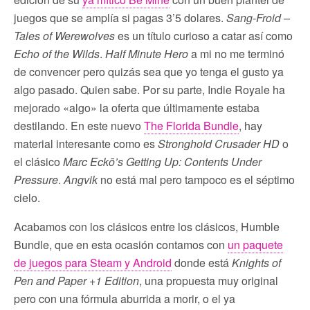
juegos que se amplía si pagas 3’5 dolares.
Sang-Froid –
Tales of Werewolves
es un título curioso a catar así como
Echo of the Wilds
.
Half Minute Hero
a mi no me terminó
de convencer pero quizás sea que yo tenga el gusto ya
algo pasado. Quien sabe. Por su parte, Indie Royale ha
mejorado «algo» la oferta que últimamente estaba
destilando. En este nuevo
The Florida Bundle
, hay
material interesante como es
Stronghold Crusader HD
o
el clásico
Marc Eckō’s Getting Up: Contents Under
Pressure
.
Angvik
no está mal pero tampoco es el séptimo
cielo.
Acabamos con los clásicos entre los clásicos, Humble
Bundle, que en esta ocasión contamos con
un paquete
de juegos para Steam y Android
donde está
Knights of
Pen and Paper +1 Edition
, una propuesta muy original
pero con una fórmula aburrida a morir, o el ya