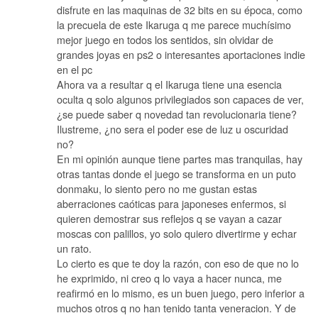
disfrute en las maquinas de 32 bits en su época, como
la precuela de este Ikaruga q me parece muchísimo
mejor juego en todos los sentidos, sin olvidar de
grandes joyas en ps2 o interesantes aportaciones indie
en el pc
Ahora va a resultar q el Ikaruga tiene una esencia
oculta q solo algunos privilegiados son capaces de ver,
¿se puede saber q novedad tan revolucionaria tiene?
Ilustreme, ¿no sera el poder ese de luz u oscuridad
no?
En mi opinión aunque tiene partes mas tranquilas, hay
otras tantas donde el juego se transforma en un puto
donmaku, lo siento pero no me gustan estas
aberraciones caóticas para japoneses enfermos, si
quieren demostrar sus reflejos q se vayan a cazar
moscas con palillos, yo solo quiero divertirme y echar
un rato.
Lo cierto es que te doy la razón, con eso de que no lo
he exprimido, ni creo q lo vaya a hacer nunca, me
reafirmó en lo mismo, es un buen juego, pero inferior a
muchos otros q no han tenido tanta veneracion. Y de