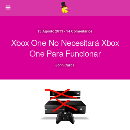
13 Agosto 2013 • 14 Comentarios
Xbox One No Necesitará Xbox
One Para Funcionar
John Carca