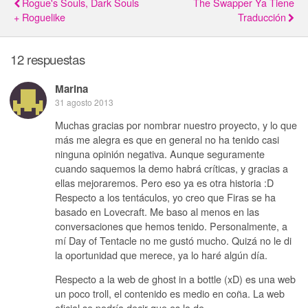
Rogue's Souls, Dark Souls
The Swapper Ya Tiene
+ Roguelike
Traducción
12 respuestas
Marina
31 agosto 2013
Muchas gracias por nombrar nuestro proyecto, y lo que
más me alegra es que en general no ha tenido casi
ninguna opinión negativa. Aunque seguramente
cuando saquemos la demo habrá críticas, y gracias a
ellas mejoraremos. Pero eso ya es otra historia :D
Respecto a los tentáculos, yo creo que Firas se ha
basado en Lovecraft. Me baso al menos en las
conversaciones que hemos tenido. Personalmente, a
mí Day of Tentacle no me gustó mucho. Quizá no le di
la oportunidad que merece, ya lo haré algún día.
Respecto a la web de ghost in a bottle (xD) es una web
un poco troll, el contenido es medio en coña. La web
oficial se podría decir que es la de