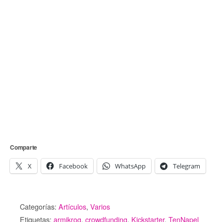
Comparte
X
Facebook
WhatsApp
Telegram
Categorías:
Artículos
,
Varios
Etiquetas:
armikrog
,
crowdfunding
,
Kickstarter
,
TenNapel