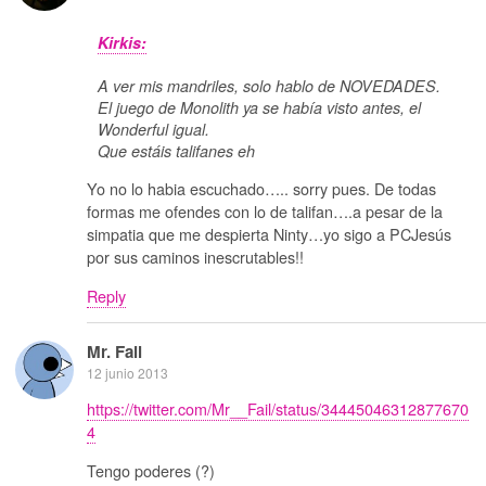
Kirkis:
A ver mis mandriles, solo hablo de NOVEDADES.
El juego de Monolith ya se había visto antes, el
Wonderful igual.
Que estáis talifanes eh
Yo no lo habia escuchado….. sorry pues. De todas
formas me ofendes con lo de talifan….a pesar de la
simpatia que me despierta Ninty…yo sigo a PCJesús
por sus caminos inescrutables!!
Reply
Mr. Fail
12 junio 2013
https://twitter.com/Mr__Fail/status/34445046312877670
4
Tengo poderes (?)