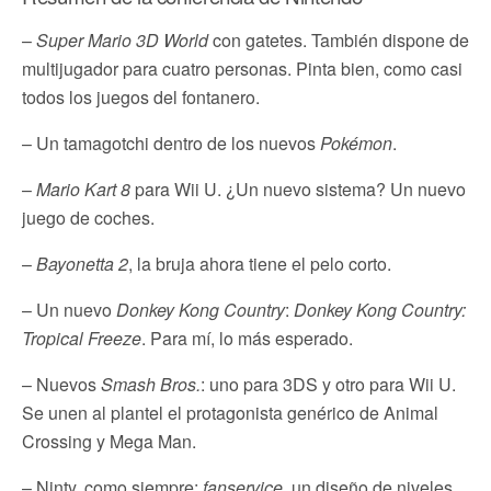
–
Super Mario 3D World
con gatetes. También dispone de
multijugador para cuatro personas. Pinta bien, como casi
todos los juegos del fontanero.
– Un tamagotchi dentro de los nuevos
Pokémon
.
–
Mario Kart 8
para Wii U. ¿Un nuevo sistema? Un nuevo
juego de coches.
–
Bayonetta 2
, la bruja ahora tiene el pelo corto.
– Un nuevo
Donkey Kong Country
:
Donkey Kong Country:
Tropical Freeze
. Para mí, lo más esperado.
– Nuevos
Smash Bros.
: uno para 3DS y otro para Wii U.
Se unen al plantel el protagonista genérico de Animal
Crossing y Mega Man.
– Ninty, como siempre:
fanservice
, un diseño de niveles