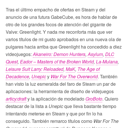
Tras el último empacho de ofertas en Steam y del
anuncio de una futura GabeCube, es hora de hablar de
otro de los grandes focos de atención del gigante de
Valve: Greenlight. Y nada me reconforta más que ver
varios títulos de mi gusto aprobados en una nueva ola de
pulgares hacia arriba que Greenlight ha concedido a diez
videojuegos:
Akaneiro: Demon Hunters
,
Asylum
,
DLC
Quest
,
Eador – Masters of the Broken World
,
La-Mulana
,
Leisure Suit Larry: Reloaded
,
MaK
,
The Age of
Decadence
,
Unepic
y
War For The Overworld
. También
han visto la luz esmeralda del faro de Steam un par de
aplicaciones: la herramienta de diseño de videjuegos
articy:draft
y la aplicación de modelado
GroBoto
. Quiero
destacar de la lista a
Unepic
que lleva bastante tiempo
intentando meterse en Steam y que por fin lo ha
conseguido. También remarco títulos como
War For The