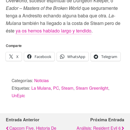
Overworld
, sucesor espiritual de Dungeon Keeper, o
Eador – Masters of the Broken World
que seguramente
tenga a Andresito echando alguna baba que otra.
La-
Mulana
también ha llegado a la costa de Steam pero de
éste
ya os hemos hablado largo y tendido
.
Comparte
X
Facebook
WhatsApp
Telegram
Categorías:
Noticias
Etiquetas:
La Mulana
,
PC
,
Steam
,
Steam Greenlight
,
UnEpic
Entrada Anterior
Próxima Entrada
Capcom Five, Historia De
Análisis: Resident Evil 6