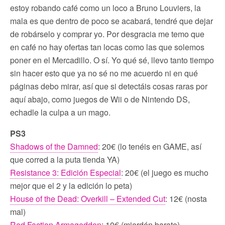
estoy robando café como un loco a Bruno Louviers, la
mala es que dentro de poco se acabará, tendré que dejar
de robárselo y comprar yo. Por desgracia me temo que
en café no hay ofertas tan locas como las que solemos
poner en el Mercadillo. O sí. Yo qué sé, llevo tanto tiempo
sin hacer esto que ya no sé no me acuerdo ni en qué
páginas debo mirar, así que si detectáis cosas raras por
aquí abajo, como juegos de Wii o de Nintendo DS,
echadle la culpa a un mago.
PS3
Shadows of the Damned
: 20€ (lo tenéis en GAME, así
que corred a la puta tienda YA)
Resistance 3: Edición Especial
: 20€ (el juego es mucho
mejor que el 2 y la edición lo peta)
House of the Dead: Overkill – Extended Cut
: 12€ (nosta
mal)
Red Faction Armageddon
: 10€ (mierdón barato)