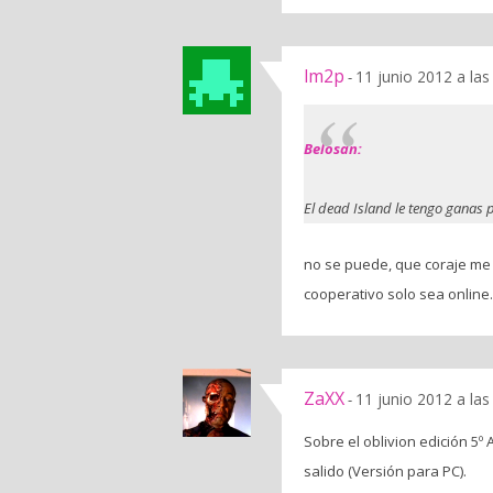
lm2p
11 junio 2012 a la
-
Belosan:
El dead Island le tengo ganas
no se puede, que coraje me d
cooperativo solo sea onlin
ZaXX
11 junio 2012 a la
-
Sobre el oblivion edición 5º
salido (Versión para PC).