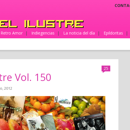
CONTA
Retro Amor
|
Indiegencias
|
La noticia del día
|
Epildoritas
|
25
tre Vol. 150
io, 2012