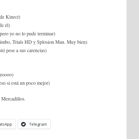
de Kinect)
de él)
 pero yo no lo pude terminar)
Limbo, Trials HD y Splosion Man. Muy bien)
tó pese a sus carencias)
azoooo)
(eso sí está un poco mejor)
 Mercadillos.
tsApp
Telegram