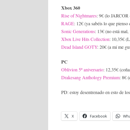
Xbox 360
Rise of Nightmares
: 9€ (lo JARCOR 
RAGE
: 12€ (ya sabéis lo que pienso 
Sonic Generations
: 13€ (no está mal,
Xbox Live Hits Collection
: 10,35€ (
Dead Island GOTY
: 20€ (a mí me gus
PC
Oblivion 5º aniversario
: 12,35€ (coñ
Drakesang Anthology Premium
: 8€ 
PD: estoy desentrenado en esto de los
X
Facebook
Wha