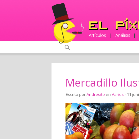
Artículos
|
Análisis
|
Mercadillo Ilus
Escrito por
Andresito
en
Varios
- 11 jun