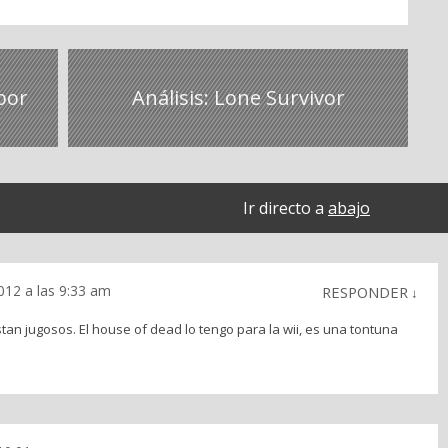
por
Análisis: Lone Survivor
Ir directo a
abajo
012 a las 9:33 am
RESPONDER
↓
stan jugosos. El house of dead lo tengo para la wii, es una tontuna