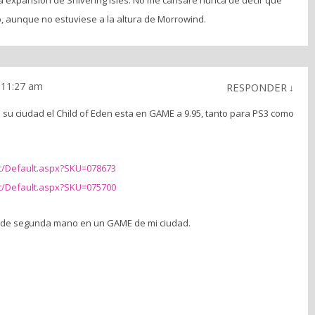
la expansión de Shivering Isles. No me cansaré nunca de decir que
o, aunque no estuviese a la altura de Morrowind.
s 11:27 am
RESPONDER
↓
n su ciudad el Child of Eden esta en GAME a 9.95, tanto para PS3 como
t/Default.aspx?SKU=078673
t/Default.aspx?SKU=075700
os de segunda mano en un GAME de mi ciudad.