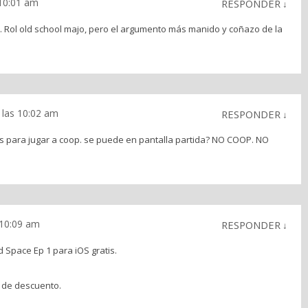
 10:01 am
RESPONDER
↓
 Rol old school majo, pero el argumento más manido y coñazo de la
 las 10:02 am
RESPONDER
↓
as para jugar a coop. se puede en pantalla partida? NO COOP. NO
 10:09 am
RESPONDER
↓
Space Ep 1 para iOS gratis.
 de descuento.