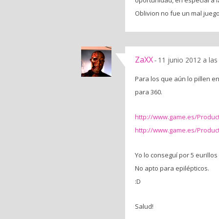
oportunidad, en especial a 
Oblivion no fue un mal jueg
ZaXX
11 junio 2012 a la
-
Para los que aún lo pillen e
para 360.
http://www.game.es/Produc
http://www.game.es/Produc
Yo lo conseguí por 5 eurill
No apto para epilépticos.
:D
Salud!