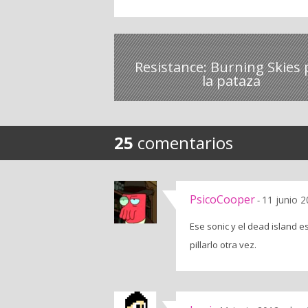
Resistance: Burning Skies 
la pataza
25
comentarios
PsicoCooper
11 junio 2
-
Ese sonic y el dead island e
pillarlo otra vez.