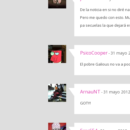
De la noticia en si no diré 
Pero me quedo con esto. Mu
pa secuelas la que dejará e
PsicoCooper
31 mayo 2
-
El pobre Galious no va a pod
ArnauNT
31 mayo 2012 
-
GOTY!