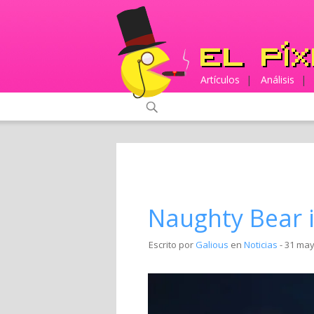
Artículos
|
Análisis
|
Naughty Bear 
Escrito por
Galious
en
Noticias
- 31 may