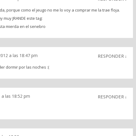
nada, porque como el jeugo no me lo voy a comprar me la trae floja.
y muy JRANDE este tag:
sta mierda en el senebro
012 a las 18:47 pm
RESPONDER
↓
er dormir por las noches :(
a las 18:52 pm
RESPONDER
↓