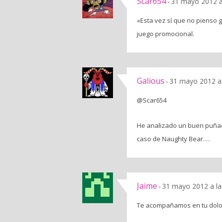
Scar654
31 mayo 2012 a
-
«Esta vez sí que no pienso 
juego promocional.
Galious
31 mayo 2012 a
-
@Scar654
He analizado un buen puñad
caso de Naughty Bear….
Jaime
31 mayo 2012 a la
-
Te acompañamos en tu dolo