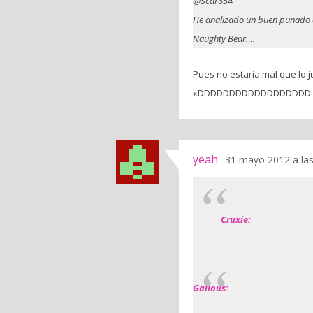
@Scar654
He analizado un buen puñado d
Naughty Bear….
Pues no estaria mal que lo 
xDDDDDDDDDDDDDDDDDD.
yeah
31 mayo 2012 a la
-
Cruxie:
Galious: