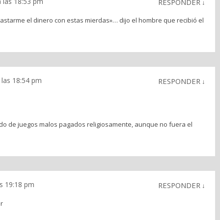
 las 18:53 pm
RESPONDER
↓
gastarme el dinero con estas mierdas»… dijo el hombre que recibió el
 las 18:54 pm
RESPONDER
↓
o de juegos malos pagados religiosamente, aunque no fuera el
s 19:18 pm
RESPONDER
↓
r