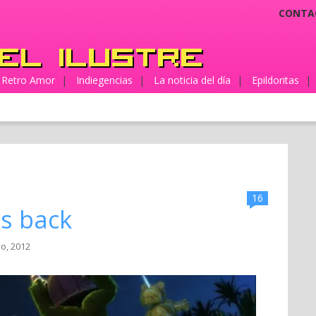
CONTA
Retro Amor
|
Indiegencias
|
La noticia del día
|
Epildoritas
|
16
is back
o, 2012