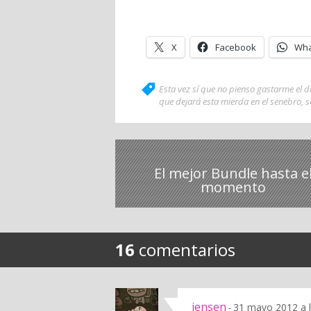
X
Facebook
Wha
Esta vez sí que no pienso gastarme el 
que dejará esta mierda en el senebro
,
s
El mejor Bundle hasta e
momento
16
comentarios
jensen
31 mayo 2012 a 
-