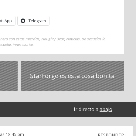
tsApp
Telegram
dinero con estas mierdas
,
Naughty Bear
,
Noticias
,
pa secuelas la
ecuelas innecesarias
.
l
StarForge es esta cosa bonita
Ir directo a
abajo
las 18:45 pm
RESPONDER
↓