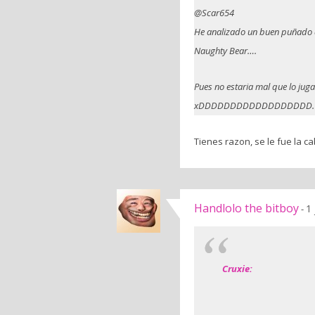
@Scar654
He analizado un buen puñado d
Naughty Bear….
Pues no estaria mal que lo jug
xDDDDDDDDDDDDDDDDDD.
Tienes razon, se le fue la c
Handlolo the bitboy
1
-
Cruxie: