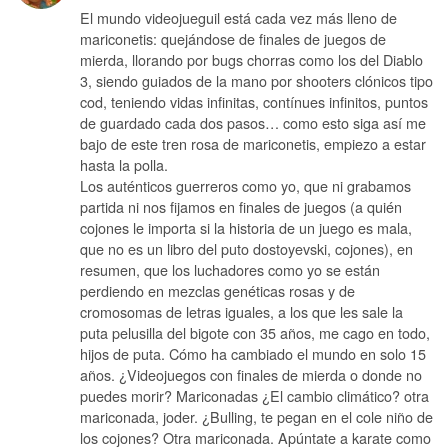
El mundo videojueguil está cada vez más lleno de
mariconetis: quejándose de finales de juegos de
mierda, llorando por bugs chorras como los del Diablo
3, siendo guiados de la mano por shooters clónicos tipo
cod, teniendo vidas infinitas, contínues infinitos, puntos
de guardado cada dos pasos… como esto siga así me
bajo de este tren rosa de mariconetis, empiezo a estar
hasta la polla.
Los auténticos guerreros como yo, que ni grabamos
partida ni nos fijamos en finales de juegos (a quién
cojones le importa si la historia de un juego es mala,
que no es un libro del puto dostoyevski, cojones), en
resumen, que los luchadores como yo se están
perdiendo en mezclas genéticas rosas y de
cromosomas de letras iguales, a los que les sale la
puta pelusilla del bigote con 35 años, me cago en todo,
hijos de puta. Cómo ha cambiado el mundo en solo 15
años. ¿Videojuegos con finales de mierda o donde no
puedes morir? Mariconadas ¿El cambio climático? otra
mariconada, joder. ¿Bulling, te pegan en el cole niño de
los cojones? Otra mariconada. Apúntate a karate como