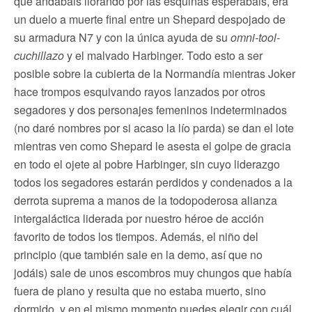
que andabais llorando por las esquinas esperabais, era
un duelo a muerte final entre un Shepard despojado de
su armadura N7 y con la única ayuda de su
omni-tool-
cuchillazo
y el malvado Harbinger. Todo esto a ser
posible sobre la cubierta de la Normandía mientras Joker
hace trompos esquivando rayos lanzados por otros
segadores y dos personajes femeninos indeterminados
(no daré nombres por si acaso la lío parda) se dan el lote
mientras ven como Shepard le asesta el golpe de gracia
en todo el ojete al pobre Harbinger, sin cuyo liderazgo
todos los segadores estarán perdidos y condenados a la
derrota suprema a manos de la todopoderosa alianza
intergaláctica liderada por nuestro héroe de acción
favorito de todos los tiempos. Además, el niño del
principio (que también sale en la demo, así que no
jodáis) sale de unos escombros muy chungos que había
fuera de plano y resulta que no estaba muerto, sino
dormido, y en el mismo momento puedes elegir con cuál