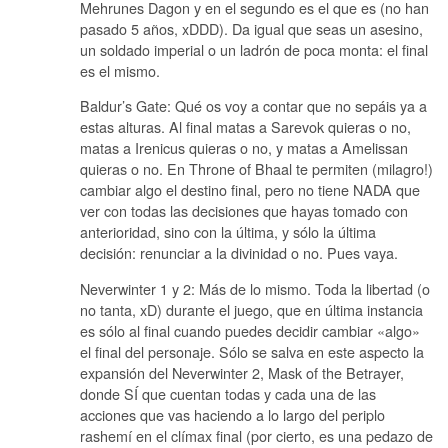
Mehrunes Dagon y en el segundo es el que es (no han
pasado 5 años, xDDD). Da igual que seas un asesino,
un soldado imperial o un ladrón de poca monta: el final
es el mismo.
Baldur’s Gate: Qué os voy a contar que no sepáis ya a
estas alturas. Al final matas a Sarevok quieras o no,
matas a Irenicus quieras o no, y matas a Amelissan
quieras o no. En Throne of Bhaal te permiten (milagro!)
cambiar algo el destino final, pero no tiene NADA que
ver con todas las decisiones que hayas tomado con
anterioridad, sino con la última, y sólo la última
decisión: renunciar a la divinidad o no. Pues vaya.
Neverwinter 1 y 2: Más de lo mismo. Toda la libertad (o
no tanta, xD) durante el juego, que en última instancia
es sólo al final cuando puedes decidir cambiar «algo»
el final del personaje. Sólo se salva en este aspecto la
expansión del Neverwinter 2, Mask of the Betrayer,
donde SÍ que cuentan todas y cada una de las
acciones que vas haciendo a lo largo del periplo
rashemí en el clímax final (por cierto, es una pedazo de