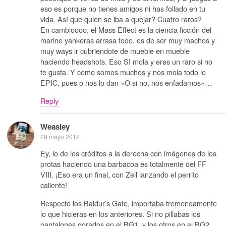
eso es porque no tienes amigos ni has follado en tu
vida. Así que quien se iba a quejar? Cuatro raros?
En cambioooo, el Mass Effect es la ciencia ficción del
marine yankeras arrasa todo, es de ser muy machos y
muy ways ir cubriendote de mueble en mueble
haciendo headshots. Eso SI mola y eres un raro si no
te gusta. Y como somos muchos y nos mola todo lo
EPIC, pues o nos lo dan «O si no, nos enfadamos»…
Reply
Weasley
29 mayo 2012
Ey, lo de los créditos a la derecha con imágenes de los
protas haciendo una barbacoa es totalmente del FF
VIII. ¡Eso era un final, con Zell lanzando el perrito
caliente!
Respecto los Baldur’s Gate, importaba tremendamente
lo que hicieras en los anteriores. Si no pillabas los
pantalones dorados en el BG1, y los otros en el BG2,