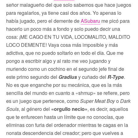
señor malagueño del que solo sabemos que hace juegos
para regalarlos, ya tiene casi dos años. Yo apenas lo
había jugado, pero el demente de
ASubaru
me picó para
hacerlo un poco más a fondo y solo puedo decir una
cosa: ¡ME CAGO EN TU VIDA, LOCOMALITO, MALDITO
LOCO DEMENTE! Vaya cosa más imposible y más
adictiva, que no puedo soltarlo en todo el día. Que me
pongo a escribir algo y al rato me veo jugando y
muriendo como un cochino en el segundo jefe final de
este primo segundo del
Gradius
y cuñado del
R-Type
.
No es que enganche por su mecánica, que es la más
sencilla del mundo en cuanto a «shmup» se refiere, pero
es un juego que pertenece, como
Super Meat Boy
o
Dark
Souls
, al género del
«orgullo necio»
, es decir, aquellos
que te enfurecen hasta un límite que no conocías, que
eliminas con furia del ordenador mientras te cagas en la
nonata descendencia del creador; pero que vuelves a