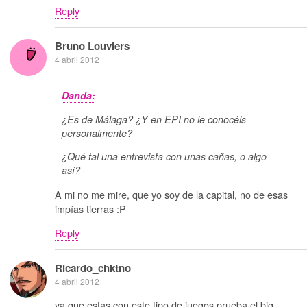
Reply
Bruno Louviers
4 abril 2012
Danda:
¿Es de Málaga? ¿Y en EPI no le conocéis
personalmente?
¿Qué tal una entrevista con unas cañas, o algo
así?
A mi no me mire, que yo soy de la capital, no de esas
impías tierras :P
Reply
Ricardo_chktno
4 abril 2012
ya que estas con este tipo de juegos prueba el big