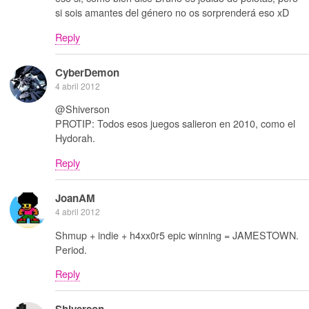
si sois amantes del género no os sorprenderá eso xD
Reply
CyberDemon
4 abril 2012
@Shiverson
PROTIP: Todos esos juegos salieron en 2010, como el
Hydorah.
Reply
JoanAM
4 abril 2012
Shmup + indie + h4xx0r5 epic winning = JAMESTOWN.
Period.
Reply