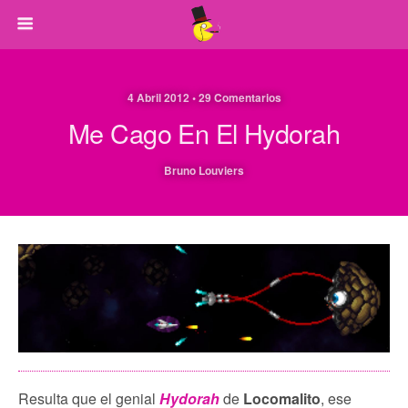
4 Abril 2012 • 29 Comentarios
Me Cago En El Hydorah
Bruno Louviers
Resulta que el genial
Hydorah
de
Locomalito
, ese