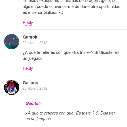
Yo estoy expectante al análisis de Dragon Age 2, si
alguien puede convencerme de darle otra oportunidad
es el señor Galious xD
Reply
Gambit
20 febrero 2012
¿A que te refieres con que «Es triste»? Si Disaster es
un juegaco.
Reply
Galious
20 febrero 2012
Gambit:
¿A que te refieres con que “Es triste”? Si Disaster
es un juegaco.