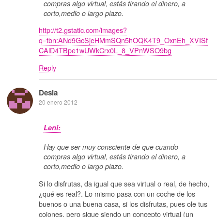
compras algo virtual, estás tirando el dinero, a
corto,medio o largo plazo.
http://t2.gstatic.com/images?
q=tbn:ANd9GcSjeHMmSQn5hOQK4T9_OxnEh_XVISf
CAlD4TBpe1wUWkCrx0L_8_VPnWSO9bg
Reply
Desia
20 enero 2012
Leni:
Hay que ser muy consciente de que cuando
compras algo virtual, estás tirando el dinero, a
corto,medio o largo plazo.
Si lo disfrutas, da igual que sea virtual o real, de hecho,
¿qué es real?. Lo mismo pasa con un coche de los
buenos o una buena casa, si los disfrutas, pues ole tus
cojones, pero sigue siendo un concepto virtual (un