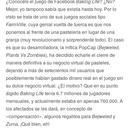
¿Conocéis el juego de Facebook
Baking Life
? ¿No?
Mejor, yo tampoco sabía que existía hasta hoy. Por lo
visto se trata de uno de sus juegos sociales tipo
FarmVille
, cuya genial vuelta de tuerca es que nos
ponemos al frente de una pastelería en lugar de una
granja (muy revolucionario y sorprendente todo). El caso
es que su desarrolladora, la mítica PopCap (
Bejweled,
Plants Vs Zombies
), ha decidido echarle el cierre de
manera definitiva a su negocio virtual de pasteles,
dejando a más de setecientos mil usuarios que
posiblemente habían gastado dinero real en el juego sin
su dulce negocio virtual. ¿El motivo? Que en su punto
álgido
Baking Life
tenía 6.7 millones de jugadores
mensuales, y actualmente estaba en apenas 760.000. A
los afectados se les dará, en concepto de
«compensación», algunos regalitos para
Bejweled
y
Zuma
. ¡Qué bien, eh!