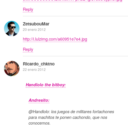
Reply
ZetsubouMar
20 enero 2012
http://i.lulzimg.com/a60951e7e4.jpg
Reply
Ricardo_chktno
22 enero 2012
Handlolo the bitboy:
Andresito:
@Handlolo: los juegos de militares fortachones
para machitos te ponen cachondo, que nos
conocemos.