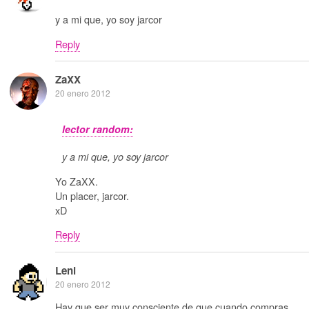
y a mi que, yo soy jarcor
Reply
ZaXX
20 enero 2012
lector random:
y a mi que, yo soy jarcor
Yo ZaXX.
Un placer, jarcor.
xD
Reply
Leni
20 enero 2012
Hay que ser muy consciente de que cuando compras