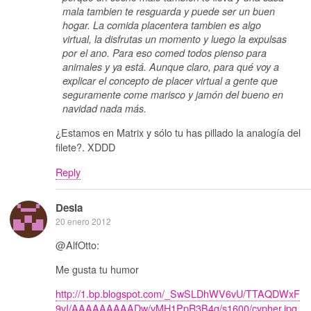
mala tambien te resguarda y puede ser un buen
hogar. La comida placentera tambien es algo
virtual, la disfrutas un momento y luego la expulsas
por el ano. Para eso comed todos pienso para
animales y ya está. Aunque claro, para qué voy a
explicar el concepto de placer virtual a gente que
seguramente come marisco y jamón del bueno en
navidad nada más.
¿Estamos en Matrix y sólo tu has pillado la analogía del
filete?. XDDD
Reply
Desia
20 enero 2012
@AlfOtto:
Me gusta tu humor
http://1.bp.blogspot.com/_SwSLDhWV6vU/TTAQDWxF
9vI/AAAAAAAAADw/vMH1PpR3B4g/s1600/cypher.jpg