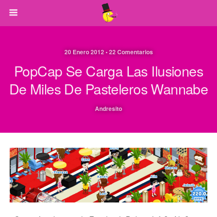
20 Enero 2012 • 22 Comentarios
PopCap Se Carga Las Ilusiones
De Miles De Pasteleros Wannabe
Andresito