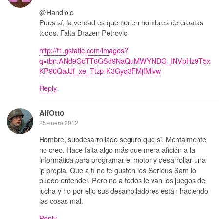
@Handlolo
Pues sí, la verdad es que tienen nombres de croatas
todos. Falta Drazen Petrovic
http://t1.gstatic.com/images?
q=tbn:ANd9GcTT6GSd9NaQuMWYNDG_INVpHz9T5x
KP90QaJJf_xe_Ttzp-K3Gyq3FMjfMlvw
Reply
AlfOtto
25 enero 2012
Hombre, subdesarrollado seguro que si. Mentalmente
no creo. Hace falta algo más que mera afición a la
informática para programar el motor y desarrollar una
ip propia. Que a tí no te gusten los Serious Sam lo
puedo entender. Pero no a todos le van los juegos de
lucha y no por ello sus desarrolladores están haciendo
las cosas mal.
Reply