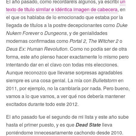
El año pasado, como recordaréis algunos, ya escribí
un
texto de título similar e idéntica imagen de cabecera
, en
el que os hablaba de lo emocionado que estaba por la
llegada de títulos a la postre decepcionantes como
Duke
Nukem Forever
o
Dungeons
, y de genialidades
modernas confirmadas como
Portal 2, The Witcher 2
o
Deus Ex: Human Revolution
. Como no podía ser de otra
forma, este año pienso hacer exactamente lo mismo pero
intentando dar en el clavo con todas mis elecciones.
Aunque reconozco que llevarse sorpresas agradables
siempre es una cosa genial. La mía con
Bulletstorm
en
2011, por ejemplo, no la cambiaría por nada. Pero bueno,
vamos a lo que vamos, a ver qué nos debería mantener
excitados durante todo este 2012.
El año pasado fue el segundo de mi lista y este año sube
hasta el primer puesto, y es que
Dead State
lleva
poniéndome innecesariamente cachondo desde 2010.