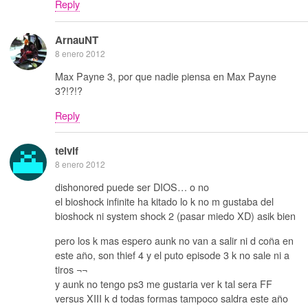
Reply
ArnauNT
8 enero 2012
Max Payne 3, por que nadie piensa en Max Payne
3?!?!?
Reply
telvif
8 enero 2012
dishonored puede ser DIOS… o no
el bioshock infinite ha kitado lo k no m gustaba del
bioshock ni system shock 2 (pasar miedo XD) asik bien
pero los k mas espero aunk no van a salir ni d coña en
este año, son thief 4 y el puto episode 3 k no sale ni a
tiros ¬¬
y aunk no tengo ps3 me gustaria ver k tal sera FF
versus XIII k d todas formas tampoco saldra este año