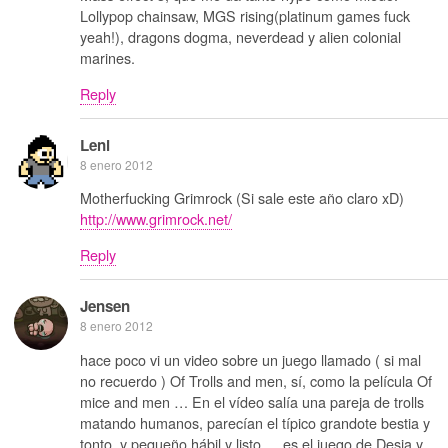
Lollypop chainsaw, MGS rising(platinum games fuck
yeah!), dragons dogma, neverdead y alien colonial
marines.
Reply
Leni
8 enero 2012
Motherfucking Grimrock (Si sale este año claro xD)
http://www.grimrock.net/
Reply
Jensen
8 enero 2012
hace poco vi un video sobre un juego llamado ( si mal
no recuerdo ) Of Trolls and men, sí, como la película Of
mice and men … En el vídeo salía una pareja de trolls
matando humanos, parecían el típico grandote bestia y
tonto, y pequeño hábil y listo … es el juego de Desia y