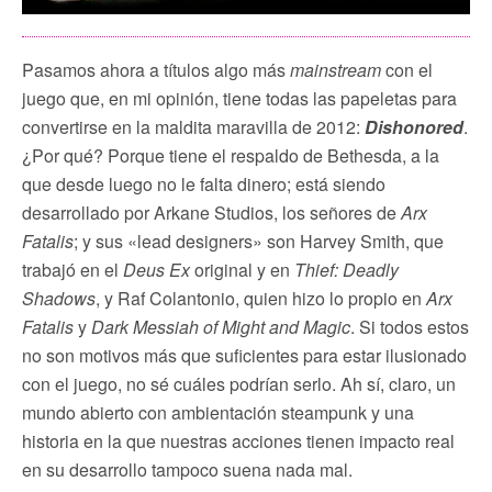
Pasamos ahora a títulos algo más
mainstream
con el
juego que, en mi opinión, tiene todas las papeletas para
convertirse en la maldita maravilla de 2012:
Dishonored
.
¿Por qué? Porque tiene el respaldo de Bethesda, a la
que desde luego no le falta dinero; está siendo
desarrollado por Arkane Studios, los señores de
Arx
Fatalis
; y sus «lead designers» son Harvey Smith, que
trabajó en el
Deus Ex
original y en
Thief: Deadly
Shadows
, y Raf Colantonio, quien hizo lo propio en
Arx
Fatalis
y
Dark Messiah of Might and Magic
. Si todos estos
no son motivos más que suficientes para estar ilusionado
con el juego, no sé cuáles podrían serlo. Ah sí, claro, un
mundo abierto con ambientación steampunk y una
historia en la que nuestras acciones tienen impacto real
en su desarrollo tampoco suena nada mal.