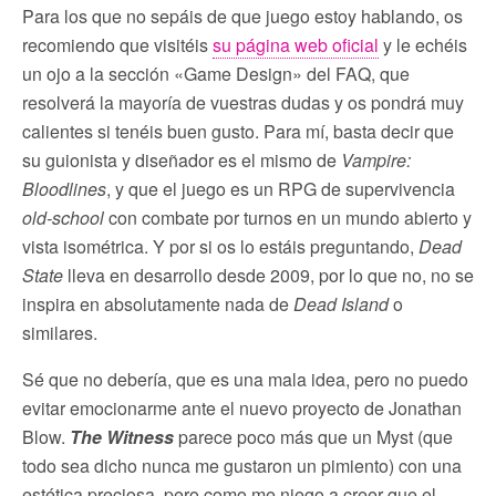
Para los que no sepáis de que juego estoy hablando, os
recomiendo que visitéis
su página web oficial
y le echéis
un ojo a la sección «Game Design» del FAQ, que
resolverá la mayoría de vuestras dudas y os pondrá muy
calientes si tenéis buen gusto. Para mí, basta decir que
su guionista y diseñador es el mismo de
Vampire:
Bloodlines
, y que el juego es un RPG de supervivencia
old-school
con combate por turnos en un mundo abierto y
vista isométrica. Y por si os lo estáis preguntando,
Dead
State
lleva en desarrollo desde 2009, por lo que no, no se
inspira en absolutamente nada de
Dead Island
o
similares.
Sé que no debería, que es una mala idea, pero no puedo
evitar emocionarme ante el nuevo proyecto de Jonathan
Blow.
The Witness
parece poco más que un Myst (que
todo sea dicho nunca me gustaron un pimiento) con una
estética preciosa, pero como me niego a creer que el