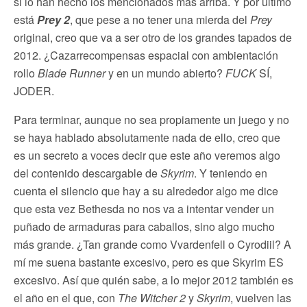
si lo han hecho los mencionados más arriba. Y por último
está
Prey 2
, que pese a no tener una mierda del
Prey
original, creo que va a ser otro de los grandes tapados de
2012. ¿Cazarrecompensas espacial con ambientación
rollo
Blade Runner
y en un mundo abierto?
FUCK
SÍ,
JODER.
Para terminar, aunque no sea propiamente un juego y no
se haya hablado absolutamente nada de ello, creo que
es un secreto a voces decir que este año veremos algo
del contenido descargable de
Skyrim
. Y teniendo en
cuenta el silencio que hay a su alrededor algo me dice
que esta vez Bethesda no nos va a intentar vender un
puñado de armaduras para caballos, sino algo mucho
más grande. ¿Tan grande como Vvardenfell o Cyrodiil? A
mí me suena bastante excesivo, pero es que Skyrim ES
excesivo. Así que quién sabe, a lo mejor 2012 también es
el año en el que, con
The Witcher 2
y
Skyrim
, vuelven las