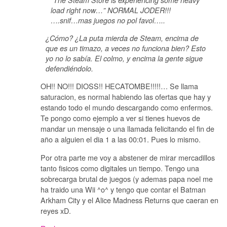
“The Steam Store is experiencing some heavy
load right now…” NORMAL JODER!!!
….snif…mas juegos no pol favol…..
¿Cómo? ¿La puta mierda de Steam, encima de
que es un timazo, a veces no funciona bien? Esto
yo no lo sabía. El colmo, y encima la gente sigue
defendiéndolo.
OH!! NO!!! DIOSS!! HECATOMBE!!!!!… Se llama
saturacion, es normal habiendo las ofertas que hay y
estando todo el mundo descargando como enfermos.
Te pongo como ejemplo a ver si tienes huevos de
mandar un mensaje o una llamada felicitando el fin de
año a alguien el dia 1 a las 00:01. Pues lo mismo.
Por otra parte me voy a abstener de mirar mercadillos
tanto fisicos como digitales un tiempo. Tengo una
sobrecarga brutal de juegos (y ademas papa noel me
ha traido una Wii ^o^ y tengo que contar el Batman
Arkham City y el Alice Madness Returns que caeran en
reyes xD.