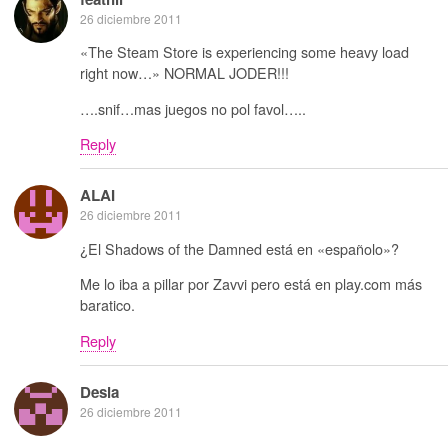
26 diciembre 2011
«The Steam Store is experiencing some heavy load
right now…» NORMAL JODER!!!
….snif…mas juegos no pol favol…..
Reply
ALAI
26 diciembre 2011
¿El Shadows of the Damned está en «españolo»?
Me lo iba a pillar por Zavvi pero está en play.com más
baratico.
Reply
Desia
26 diciembre 2011