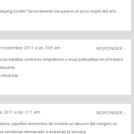
e Mojang Scrolls? Sinceramente me parece un poco mojón del año…
9 noviembre 2011 a las 3:05 am
RESPONDER
↓
picas batallas contra los empollones o esas palmaditas en el trasero
ilarante.
o Rockstar.
e 2011 a las 3:11 am
RESPONDER
↓
storia, aquellos momentos de sentirte un abuson del colegion no
que venderian demaciado si estrenan la secuela.