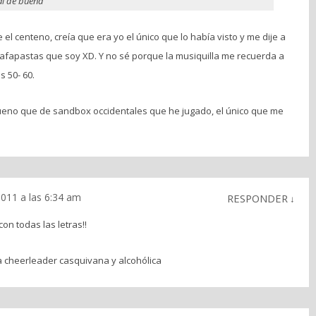
al de buena
re el centeno, creía que era yo el único que lo había visto y me dije a
afapastas que soy XD. Y no sé porque la musiquilla me recuerda a
s 50- 60.
bueno que de sandbox occidentales que he jugado, el único que me
011 a las 6:34 am
RESPONDER
↓
on todas las letras!!
a cheerleader casquivana y alcohólica