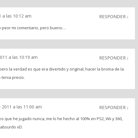
 a las 10:12 am
RESPONDER
↓
to peor mi comentario, pero bueno…
011 a las 10:19 am
RESPONDER
↓
ero la verdad es que era divertido y original, hacer la broma de la
 tenia precio.
 2011 a las 11:00 am
RESPONDER
↓
os que he jugado nunca, me lo he hecho al 100% en PS2, Wii y 360,
 absurdo xD.