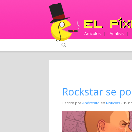
Artículos
|
Análisis
|
Rockstar se po
Escrito por
Andresito
en
Noticias
- 19 n