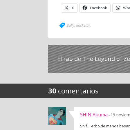
X
Facebook
Wha
Bully
,
Rockstar
.
El rap de The Legend of Ze
30
comentarios
SHIN Akuma
19 noviem
-
Snif… echo de menos besar a