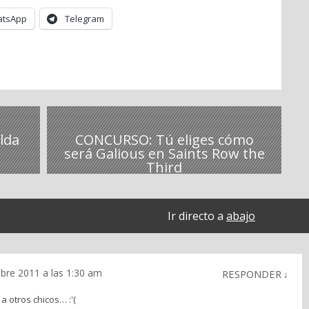
tsApp
Telegram
lda
CONCURSO: Tú eliges cómo
será Galious en Saints Row the
Third
Ir directo a
abajo
bre 2011 a las 1:30 am
RESPONDER
↓
 otros chicos… :'(