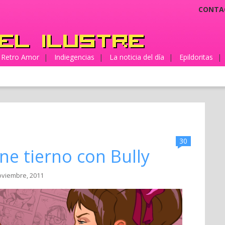
CONTA
Retro Amor
|
Indiegencias
|
La noticia del día
|
Epildoritas
|
30
ne tierno con Bully
oviembre, 2011