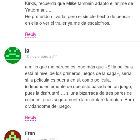
Kirkis, recuerda que Miike también adaptó el anime de
Yatterman….
He preferido ni verla, pero el simple hecho de pensar
en ella o ver el trailer ya me da escalofríos.
Reply
jg
10 noviembre 2011
a mi lo que me parece es, que más que «Si la película
está al nivel de los primeros juegos de la saga», sería
si la película es buena en si, como película,
independientemente de que esté basada en un juego,
pues la disfrutaré…. si una bizarrada de tres pares de
cojones, pues seguramente la disfrutaré también. Pero
olvidandome del juego.
Reply
Fran
12 noviembre 2011