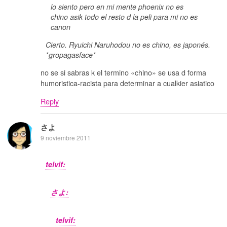
lo siento pero en mi mente phoenix no es
chino asik todo el resto d la peli para mi no es
canon
Cierto. Ryuichi Naruhodou no es chino, es japonés.
*gropagasface*
no se si sabras k el termino «chino» se usa d forma
humoristica-racista para determinar a cualkier asiatico
Reply
さよ
9 noviembre 2011
telvif:
さよ:
telvif: