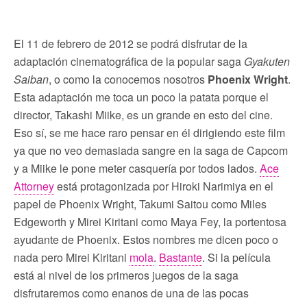
El 11 de febrero de 2012 se podrá disfrutar de la
adaptación cinematográfica de la popular saga
Gyakuten
Saiban
, o como la conocemos nosotros
Phoenix Wright
.
Esta adaptación me toca un poco la patata porque el
director, Takashi Miike, es un grande en esto del cine.
Eso sí, se me hace raro pensar en él dirigiendo este film
ya que no veo demasiada sangre en la saga de Capcom
y a Miike le pone meter casquería por todos lados.
Ace
Attorney
está protagonizada por Hiroki Narimiya en el
papel de Phoenix Wright, Takumi Saitou como Miles
Edgeworth y Mirei Kiritani como Maya Fey, la portentosa
ayudante de Phoenix. Estos nombres me dicen poco o
nada pero Mirei Kiritani
mola
.
Bastante
. Si la película
está al nivel de los primeros juegos de la saga
disfrutaremos como enanos de una de las pocas