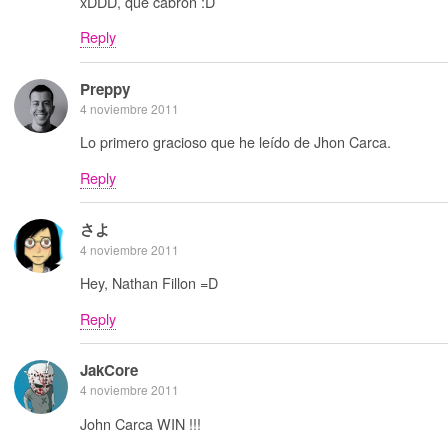
xDDD, qué cabrón :D
Reply
Preppy
4 noviembre 2011
Lo primero gracioso que he leído de Jhon Carca.
Reply
さよ
4 noviembre 2011
Hey, Nathan Fillon =D
Reply
JakCore
4 noviembre 2011
John Carca WIN !!!