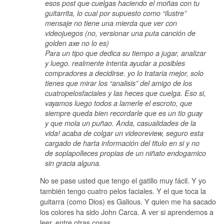
esos post que cuelgas haciendo el moñas con tu
guitarrita, lo cual por supuesto como “ilustre”
mensaje no tiene una mierda que ver con
videojuegos (no, versionar una puta canción de
golden axe no lo es)
Para un tipo que dedica su tiempo a jugar, analizar
y luego. realmente intenta ayudar a posibles
compradores a decidirse. yo lo trataria mejor, solo
tienes que mirar los “analisis” del amigo de los
cuatropelosfaciales y las heces que cuelga. Eso si,
vayamos luego todos a lamerle el escroto, que
siempre queda bien recordarle que es un tio guay
y que mola un puñao. Anda, casualidades de la
vida! acaba de colgar un videoreview, seguro esta
cargado de harta información del titulo en si y no
de soplapolleces propias de un niñato endogamico
sin gracia alguna.
No se pase usted que tengo el gatillo muy fácil. Y yo
también tengo cuatro pelos faciales. Y el que toca la
guitarra (como Dios) es Galious. Y quien me ha sacado
los colores ha sido John Carca. A ver si aprendemos a
leer, entre otras cosas.