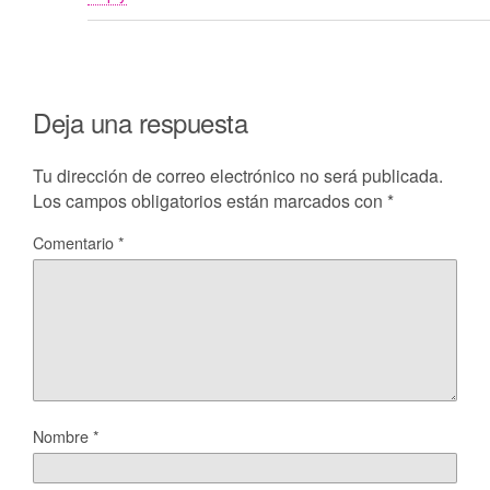
Deja una respuesta
Tu dirección de correo electrónico no será publicada.
Los campos obligatorios están marcados con
*
Comentario
*
Nombre
*