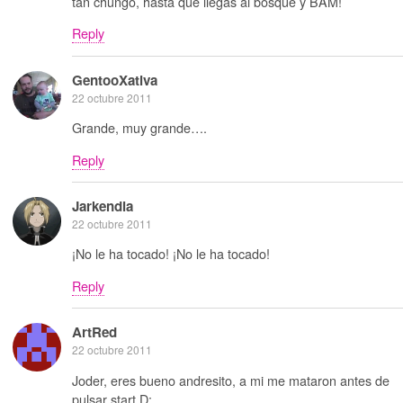
tan chungo, hasta que llegas al bosque y BAM!
Reply
GentooXativa
22 octubre 2011
Grande, muy grande….
Reply
Jarkendia
22 octubre 2011
¡No le ha tocado! ¡No le ha tocado!
Reply
ArtRed
22 octubre 2011
Joder, eres bueno andresito, a mi me mataron antes de
pulsar start D: