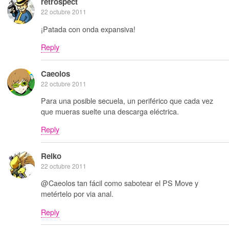
retrospect
22 octubre 2011
¡Patada con onda expansiva!
Reply
Caeolos
22 octubre 2011
Para una posible secuela, un periférico que cada vez
que mueras suelte una descarga eléctrica.
Reply
Reiko
22 octubre 2011
@Caeolos tan fácil como sabotear el PS Move y
metértelo por via anal.
Reply