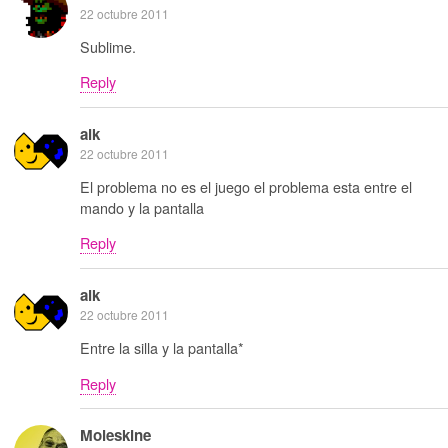
22 octubre 2011
Sublime.
Reply
alk
22 octubre 2011
El problema no es el juego el problema esta entre el
mando y la pantalla
Reply
alk
22 octubre 2011
Entre la silla y la pantalla*
Reply
Moleskine