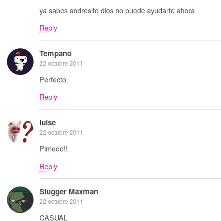
ya sabes andresito dios no puede ayudarte ahora
Reply
Tempano
22 octubre 2011
Perfecto.
Reply
luise
22 octubre 2011
Pimedo!!
Reply
Slugger Maxman
22 octubre 2011
CASUAL