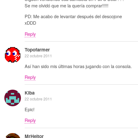
Se me olvidó que me la quería comprar!!!!!
PD: Me acabo de levantar después del descojone
xDDD
Reply
Topofarmer
22 octubre 2011
Así han sido mis últimas horas jugando con la consola.
Reply
Kiba
22 octubre 2011
Epic!
Reply
MrHeitor