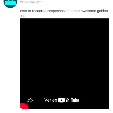
22 octubre 2011
esto m recuerda sospechosamente a awesome gaiden
XD