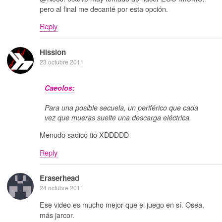
pero al final me decanté por esta opción.
Reply
Hission
23 octubre 2011
Caeolos:
Para una posible secuela, un periférico que cada
vez que mueras suelte una descarga eléctrica.
Menudo sadico tio XDDDDD
Reply
Eraserhead
24 octubre 2011
Ese video es mucho mejor que el juego en sí. Osea,
más jarcor.