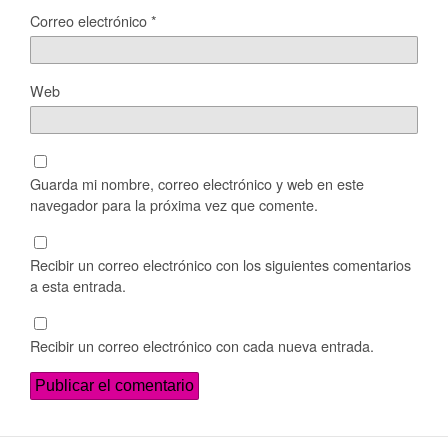
Correo electrónico
*
Web
Guarda mi nombre, correo electrónico y web en este
navegador para la próxima vez que comente.
Recibir un correo electrónico con los siguientes comentarios
a esta entrada.
Recibir un correo electrónico con cada nueva entrada.