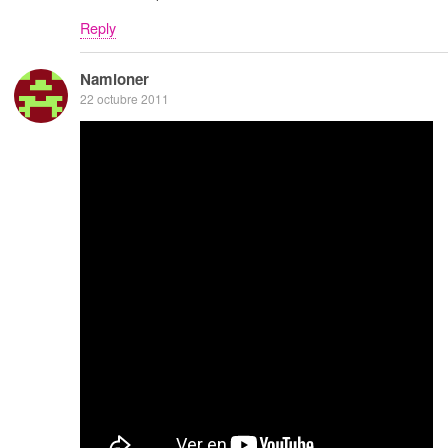
Reply
Namioner
22 octubre 2011