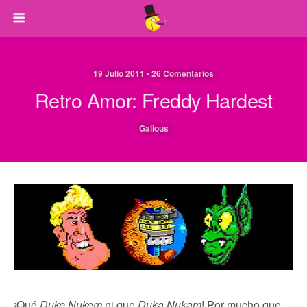
19 Julio 2011 • 26 Comentarios
Retro Amor: Freddy Hardest
Galious
¡Qué
Duke Nukem
ni que
Duka Nukam
! Por mucho que