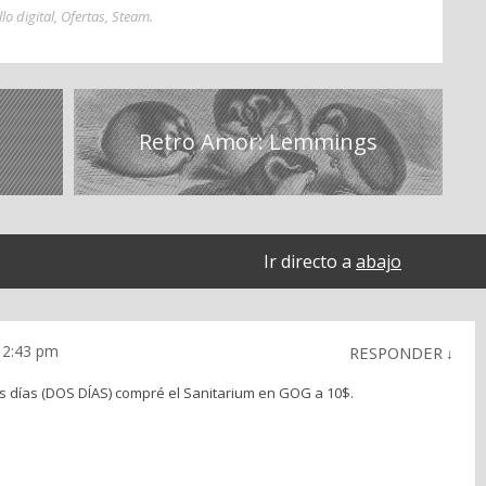
lo digital
,
Ofertas
,
Steam
.
Retro Amor: Lemmings
Ir directo a
abajo
 12:43 pm
RESPONDER
↓
s días (DOS DÍAS) compré el Sanitarium en GOG a 10$.