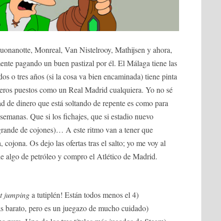
uonanotte, Monreal, Van Nistelrooy, Mathijsen y ahora,
mente pagando un buen pastizal por él. El Málaga tiene las
os o tres años (si la cosa va bien encaminada) tiene pinta
meros puestos como un Real Madrid cualquiera. Yo no sé
ad de dinero que está soltando de repente es como para
semanas. Que si los fichajes, que si estadio nuevo
 grande de cojones)… A este ritmo van a tener que
cojona. Os dejo las ofertas tras el salto; yo me voy al
le algo de petróleo y compro el Atlético de Madrid.
t jumping
a tutiplén! Están todos menos el 4)
más barato, pero es un juegazo de mucho cuidado)