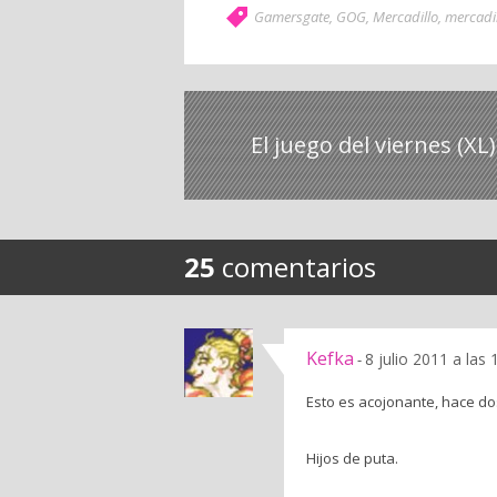
Gamersgate
,
GOG
,
Mercadillo
,
mercadil
El juego del viernes (XL)
25
comentarios
Kefka
8 julio 2011 a las
-
Esto es acojonante, hace do
Hijos de puta.