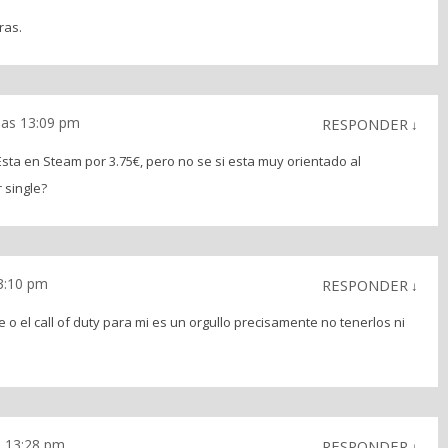
ras.
 las 13:09 pm
RESPONDER
↓
sta en Steam por 3.75€, pero no se si esta muy orientado al
 single?
13:10 pm
RESPONDER
↓
e o el call of duty para mi es un orgullo precisamente no tenerlos ni
as 13:28 pm
RESPONDER
↓