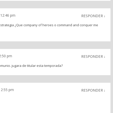
s 12:46 pm
RESPONDER
↓
e estrategia ¿Que company of heroes o command and conquer me
12:50 pm
RESPONDER
↓
munio. jugara de titular esta temporada?
 12:55 pm
RESPONDER
↓