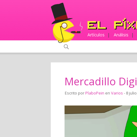
Artículos
|
Análisis
|
Mercadillo Digi
Escrito por
PlaboPein
en
Varios
- 8 juli