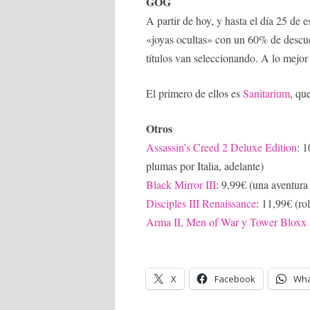
GOG
A partir de hoy, y hasta el día 25 de 
«joyas ocultas» con un 60% de descu
títulos van seleccionando. A lo mejor
El primero de ellos es
Sanitarium
, qu
Otros
Assassin’s Creed 2 Deluxe Edition
: 
plumas por Italia, adelante)
Black Mirror III
: 9,99€ (una aventura 
Disciples III Renaissance
: 11,99€ (ro
Arma II, Men of War y Tower Bloxx
X
Facebook
Wha