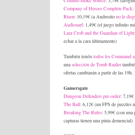
Counter-Strike Source
: 3,74€ (drogaí
Company of Heroes Complete Pack
:
Risen
: 10,19€ (a Andresito
no le disg
Audiosurf
: 1,49€ (el juego infinito má
Lara Croft and the Guardian of Light
echar a la cara últimamente)
También tenéis
todos los Command 
una
selección de Tomb Raider
también
ofertas cambiarán a partir de las 19h.
Gamersgate
Dungeon Defenders pre-order
: 7,19€
The Ball
: 6,12€ (un FPS de puzzles m
Breaking The Rules
: 5,99€ (con una 
capturas tienen una pinta demencial)