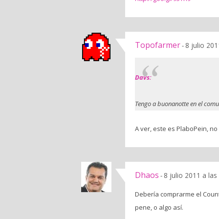
Topofarmer
8 julio 20
-
Davs:
Tengo a buonanotte en el comun
A ver, este es PlaboPein, no
Dhaos
8 julio 2011 a la
-
Debería comprarme el Count
pene, o algo así.