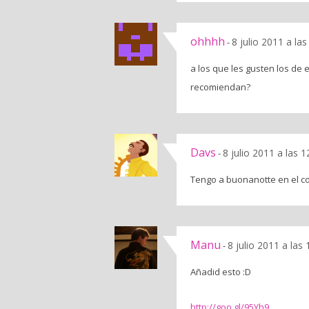
ohhhh
8 julio 2011 a la
-
a los que les gusten los d
recomiendan?
Davs
8 julio 2011 a las 
-
Tengo a buonanotte en el co
Manu
8 julio 2011 a las
-
Añadid esto :D
http://goo.gl/95Yh9