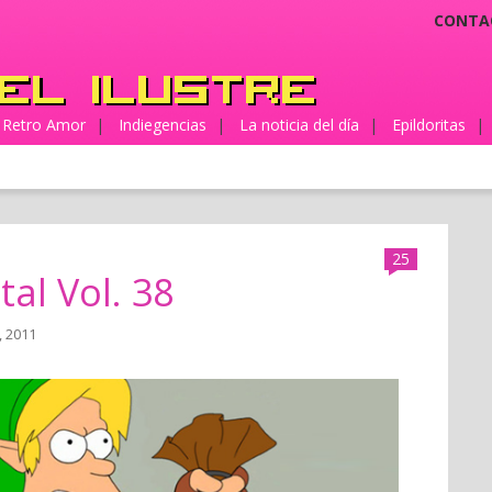
CONTA
Retro Amor
|
Indiegencias
|
La noticia del día
|
Epildoritas
|
25
tal Vol. 38
o, 2011