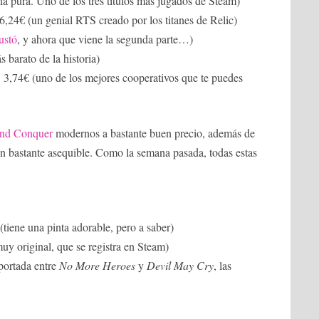
na pura. Uno de los tres títulos más jugados de Steam)
 6,24€ (un genial RTS creado por los titanes de Relic)
ustó
, y ahora que viene la segunda parte…)
s barato de la historia)
: 3,74€ (uno de los mejores cooperativos que te puedes
and Conquer
modernos a bastante buen precio, además de
 bastante asequible. Como la semana pasada, todas estas
 (tiene una pinta adorable, pero a saber)
uy original, que se registra en Steam)
portada entre
No More Heroes
y
Devil May Cry
, las