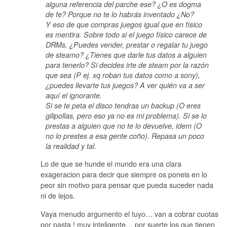
alguna referencia del parche ese? ¿O es dogma
de fe? Porque no te lo habrás inventado ¿No?
Y eso de que compras juegos igual que en físico
es mentira. Sobre todo si el juego físico carece de
DRMs. ¿Puedes vender, prestar o regalar tu juego
de steamo? ¿Tienes que darle tus datos a alguien
para tenerlo? Si decides irte de steam por la razón
que sea (P ej. xq roban tus datos como a sony),
¿puedes llevarte tus juegos? A ver quién va a ser
aquí el ignorante.
Si se te peta el disco tendras un backup (O eres
gilipollas, pero eso ya no es mi problema). Si se lo
prestas a alguien que no te lo devuelve, idem (O
no lo prestes a esa gente coño). Repasa un poco
la realidad y tal.
Lo de que se hunde el mundo era una clara
exageracion para decir que siempre os poneis en lo
peor sin motivo para pensar que pueda suceder nada
ni de lejos.
Vaya menudo argumento el tuyo… van a cobrar cuotas
por pasta ! muy inteligente… por suerte los que tienen