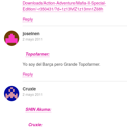
Downloads/Action-Adventure/Mafia-II-Special-
Edition/~r350431/?d=1z13fvfZ1z13mn1Z68h
Reply
joseinen
2 mayo 2011
Topofarmer:
Yo soy del Barça pero Grande Topofarmer.
Reply
Cruxie
2 mayo 2011
SHIN Akuma:
Cruxie: