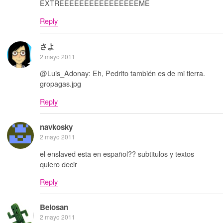
EXTREEEEEEEEEEEEEEEEME
Reply
さよ
2 mayo 2011
@Luis_Adonay: Eh, Pedrito también es de mi tierra.
gropagas.jpg
Reply
navkosky
2 mayo 2011
el enslaved esta en español?? subtitulos y textos
quiero decir
Reply
Belosan
2 mayo 2011