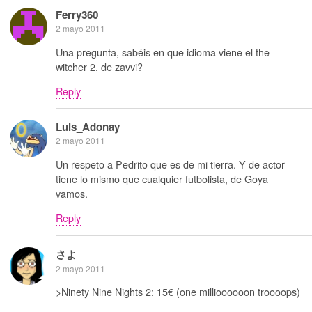
Ferry360
2 mayo 2011
Una pregunta, sabéis en que idioma viene el the
witcher 2, de zavvi?
Reply
Luis_Adonay
2 mayo 2011
Un respeto a Pedrito que es de mi tierra. Y de actor
tiene lo mismo que cualquier futbolista, de Goya
vamos.
Reply
さよ
2 mayo 2011
>Ninety Nine Nights 2: 15€ (one millioooooon troooops)