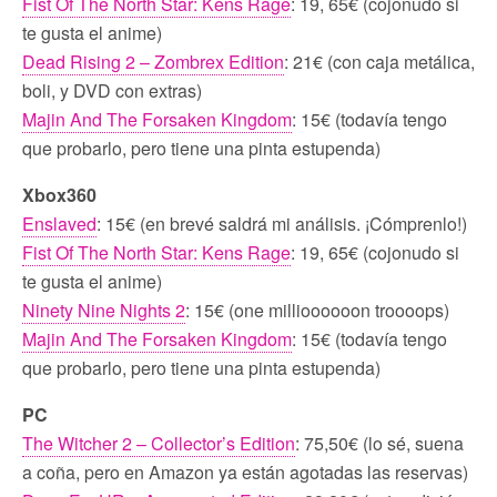
Fist Of The North Star: Kens Rage
: 19, 65€ (cojonudo si
te gusta el anime)
Dead Rising 2 – Zombrex Edition
: 21€ (con caja metálica,
boli, y DVD con extras)
Majin And The Forsaken Kingdom
: 15€ (todavía tengo
que probarlo, pero tiene una pinta estupenda)
Xbox360
Enslaved
: 15€ (en brevé saldrá mi análisis. ¡Cómprenlo!)
Fist Of The North Star: Kens Rage
: 19, 65€ (cojonudo si
te gusta el anime)
Ninety Nine Nights 2
: 15€ (one millioooooon troooops)
Majin And The Forsaken Kingdom
: 15€ (todavía tengo
que probarlo, pero tiene una pinta estupenda)
PC
The Witcher 2 – Collector’s Edition
: 75,50€ (lo sé, suena
a coña, pero en Amazon ya están agotadas las reservas)