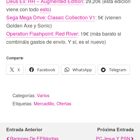
Deus Ex: HR – Augmented Edition
: 29,20€ (esta edición
viene con todo
esto
)
Sega Mega Drive: Classic Collection V1
: 5€ (vienen
Golden Axe y Sonic)
Operation Flashpoint: Red River
: 19€ (más barato si
combináis gastos de envío. Y sí, es el nuevo)
Comparte
X
Facebook
WhatsApp
Telegram
Categorías:
Varios
Etiquetas:
Mercadillo
,
Ofertas
Entrada Anterior
Próxima Entrada
Raciones De EPIldoritas
PC Jesus Y PSN