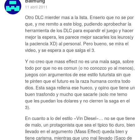
Balmung
11 abril 2011
Otro DLC mierder mas a la lista. Enserio que no se por
que, y me remito a este blog, pudiendo aprobechar la
herramienta de los DLC para expandir el juego y hacer
mejor la espera, les parece mejor sacarles los leuros(y
la paciencia XD) al personal. Pero bueno, se mira el
video, y se espera a que salga el 3.
Y no creo que mass effect no es una mala saga, sobre
todo por que no es comun (o no conozco yo al menos),
juegos con argumentos de ese estilo futurista sin que
te pinten que el futuro es la raza humana contra todo
dios. Esta saga rellena ese hueco, y opino que tiene un
buen trasfondo y mucho que sacarle (solo me temo
que les puedan los dolares y no cierren la saga en el
3).
En cuanto a lo del estilo «Vin Diesel»… no se que tiene
de malo, un protagonista que sea el tipico tio duro, bien
llevado en el argumento (Mass Effect) queda bien y
tiene carisma, mientras que uno mal llevado (Saco de