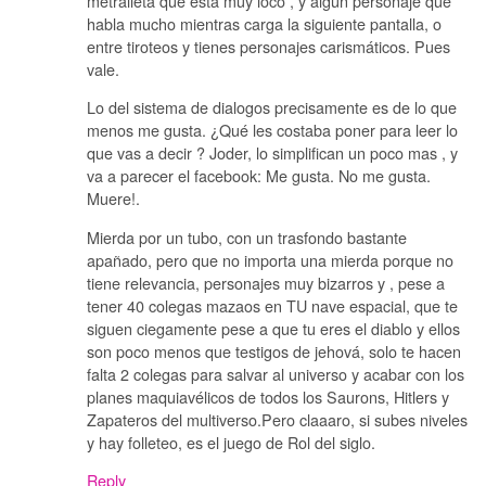
metralleta que está muy loco , y algún personaje que
habla mucho mientras carga la siguiente pantalla, o
entre tiroteos y tienes personajes carismáticos. Pues
vale.
Lo del sistema de dialogos precisamente es de lo que
menos me gusta. ¿Qué les costaba poner para leer lo
que vas a decir ? Joder, lo simplifican un poco mas , y
va a parecer el facebook: Me gusta. No me gusta.
Muere!.
Mierda por un tubo, con un trasfondo bastante
apañado, pero que no importa una mierda porque no
tiene relevancia, personajes muy bizarros y , pese a
tener 40 colegas mazaos en TU nave espacial, que te
siguen ciegamente pese a que tu eres el diablo y ellos
son poco menos que testigos de jehová, solo te hacen
falta 2 colegas para salvar al universo y acabar con los
planes maquiavélicos de todos los Saurons, Hitlers y
Zapateros del multiverso.Pero claaaro, si subes niveles
y hay folleteo, es el juego de Rol del siglo.
Reply