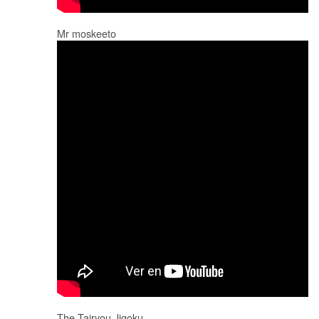
Mr moskeeto
The Tairyou Jigoku