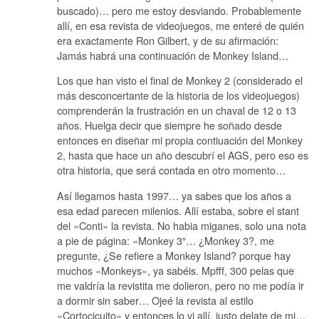
buscado)… pero me estoy desviando. Probablemente
allí, en esa revista de videojuegos, me enteré de quién
era exactamente Ron Gilbert, y de su afirmación:
Jamás habrá una continuación de Monkey Island…
Los que han visto el final de Monkey 2 (considerado el
más desconcertante de la historia de los videojuegos)
comprenderán la frustración en un chaval de 12 o 13
años. Huelga decir que siempre he soñado desde
entonces en diseñar mi propia contiuación del Monkey
2, hasta que hace un año descubrí el AGS, pero eso es
otra historia, que será contada en otro momento…
Así llegamos hasta 1997… ya sabes que los años a
esa edad parecen milenios. Allí estaba, sobre el stant
del «Conti» la revista. No habia miganes, solo una nota
a pie de página: «Monkey 3″… ¿Monkey 3?, me
pregunte, ¿Se refiere a Monkey Island? porque hay
muchos «Monkeys», ya sabéis. Mpfff, 300 pelas que
me valdría la revistita me dolieron, pero no me podía ir
a dormir sin saber… Ojeé la revista al estilo
«Cortocicuito» y entonces lo vi allí, justo delate de mi…