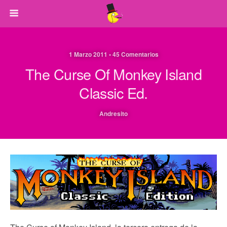
1 Marzo 2011 • 45 Comentarios
The Curse Of Monkey Island
Classic Ed.
Andresito