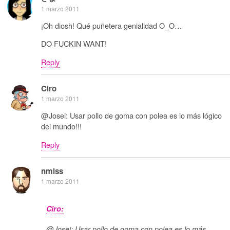
1 marzo 2011
¡Oh diosh! Qué puñetera genialidad O_O…
DO FUCKIN WANT!
Reply
Ciro
1 marzo 2011
@Josei: Usar pollo de goma con polea es lo más lógico
del mundo!!!
Reply
nmlss
1 marzo 2011
Ciro:
@Josei: Usar pollo de goma con polea es lo más