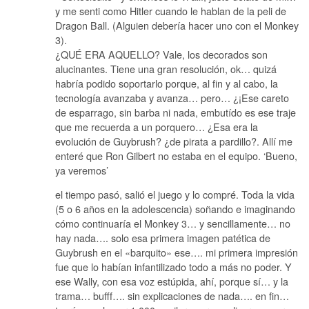
y me senti como Hitler cuando le hablan de la peli de
Dragon Ball. (Alguien debería hacer uno con el Monkey
3).
¿QUÉ ERA AQUELLO? Vale, los decorados son
alucinantes. Tiene una gran resolución, ok… quizá
habría podido soportarlo porque, al fin y al cabo, la
tecnología avanzaba y avanza… pero… ¿¡Ese careto
de esparrago, sin barba ni nada, embutído es ese traje
que me recuerda a un porquero… ¿Esa era la
evolución de Guybrush? ¿de pirata a pardillo?. Allí me
enteré que Ron Gilbert no estaba en el equipo. ‘Bueno,
ya veremos’
el tiempo pasó, salió el juego y lo compré. Toda la vida
(5 o 6 años en la adolescencia) soñando e imaginando
cómo continuaría el Monkey 3… y sencillamente… no
hay nada…. solo esa primera imagen patética de
Guybrush en el «barquito» ese…. mi primera impresión
fue que lo habían infantilizado todo a más no poder. Y
ese Wally, con esa voz estúpida, ahí, porque sí… y la
trama… bufff…. sin explicaciones de nada…. en fin…