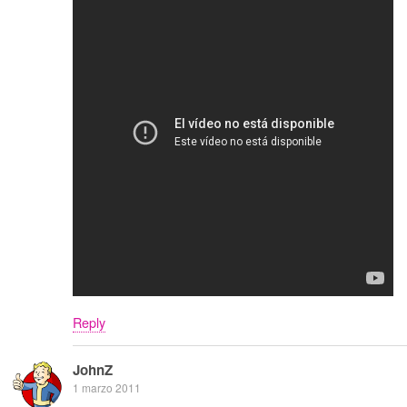
Reply
JohnZ
1 marzo 2011