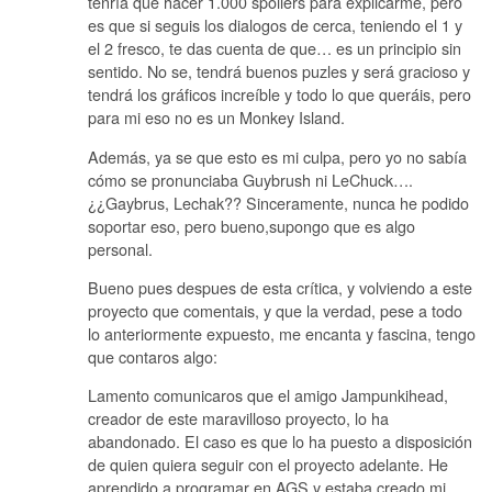
tenría que hacer 1.000 spoilers para explicarme, pero
es que si seguis los dialogos de cerca, teniendo el 1 y
el 2 fresco, te das cuenta de que… es un principio sin
sentido. No se, tendrá buenos puzles y será gracioso y
tendrá los gráficos increíble y todo lo que queráis, pero
para mi eso no es un Monkey Island.
Además, ya se que esto es mi culpa, pero yo no sabía
cómo se pronunciaba Guybrush ni LeChuck….
¿¿Gaybrus, Lechak?? Sinceramente, nunca he podido
soportar eso, pero bueno,supongo que es algo
personal.
Bueno pues despues de esta crítica, y volviendo a este
proyecto que comentais, y que la verdad, pese a todo
lo anteriormente expuesto, me encanta y fascina, tengo
que contaros algo:
Lamento comunicaros que el amigo Jampunkihead,
creador de este maravilloso proyecto, lo ha
abandonado. El caso es que lo ha puesto a disposición
de quien quiera seguir con el proyecto adelante. He
aprendido a programar en AGS y estaba creado mi