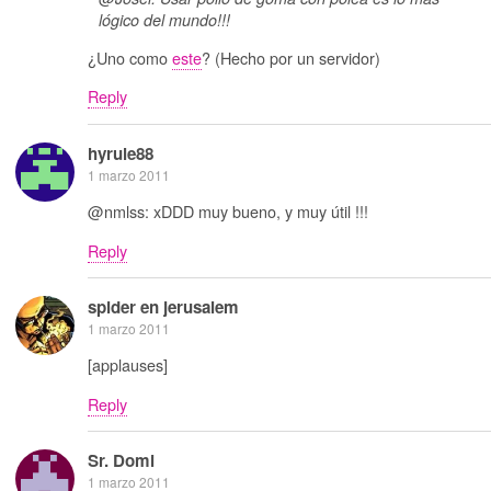
lógico del mundo!!!
¿Uno como
este
? (Hecho por un servidor)
Reply
hyrule88
1 marzo 2011
@nmlss: xDDD muy bueno, y muy útil !!!
Reply
spider en jerusalem
1 marzo 2011
[applauses]
Reply
Sr. Domi
1 marzo 2011