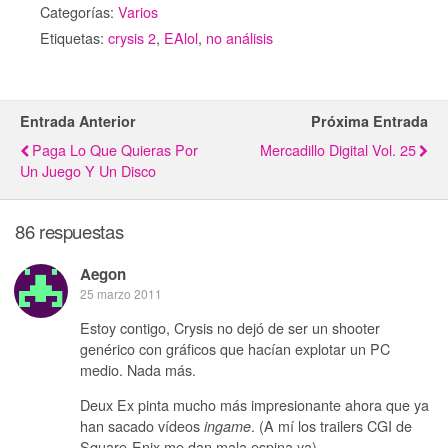
Categorías:
Varios
Etiquetas:
crysis 2
,
EAlol
,
no análisis
Entrada Anterior
Próxima Entrada
Paga Lo Que Quieras Por
Mercadillo Digital Vol. 25
Un Juego Y Un Disco
86 respuestas
Aegon
25 marzo 2011
Estoy contigo, Crysis no dejó de ser un shooter
genérico con gráficos que hacían explotar un PC
medio. Nada más.
Deux Ex pinta mucho más impresionante ahora que ya
han sacado vídeos
. (A mí los trailers CGI de
ingame
Square-Enix me dan mala espina ya).