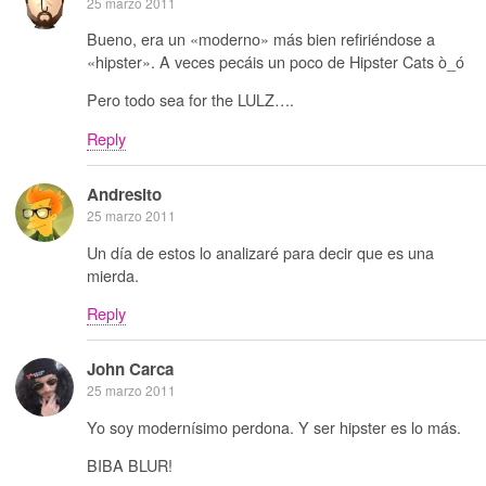
25 marzo 2011
Bueno, era un «moderno» más bien refiriéndose a
«hipster». A veces pecáis un poco de Hipster Cats ò_ó
Pero todo sea for the LULZ….
Reply
Andresito
25 marzo 2011
Un día de estos lo analizaré para decir que es una
mierda.
Reply
John Carca
25 marzo 2011
Yo soy modernísimo perdona. Y ser hipster es lo más.
BIBA BLUR!