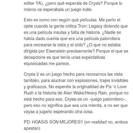
editar YA), ¿pero qué esperáis de Crysis? Porque lo
mismo os esperabais un juego indie.
Esto es como con según qué películas. Me parto el
ojete cuando la gente critica Tron: Legacy diciendo que
es una película insulsa y falta de historia. ¿Nadie se
había dado cuenta que era una película palomitera
para recrearse la vista y el oído? ¿O que no estaba
dirigida por Eisenstein precisamente? Porque el que se
decepcione es que tenía unas expectativas
equivocadas me parece.
Crysis 2 es un juego hecho para recrearnos las vista
también, para alucinar con explosiones, trajes invisibles
y graficazos. No esperéis la originalidad de Pix ‘n Love
Rush o la historia de Alan Wake/Heavy Rain, porque no
está hecho para eso. Crysis es un «juego palomitero»,
pero eso no significa que sea una mierda, a no ser que
vayas a jugarlo esperando otra cosa.
PD: HOASIS SON MEJORES!! (en realidad no, ambos
apestan)