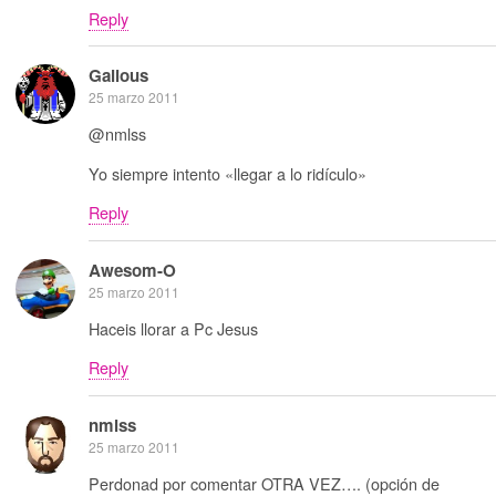
Reply
Galious
25 marzo 2011
@nmlss
Yo siempre intento «llegar a lo ridículo»
Reply
Awesom-O
25 marzo 2011
Haceis llorar a Pc Jesus
Reply
nmlss
25 marzo 2011
Perdonad por comentar OTRA VEZ…. (opción de