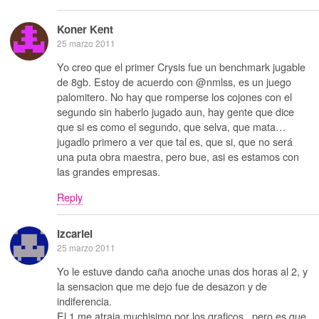
Koner Kent
25 marzo 2011
Yo creo que el primer Crysis fue un benchmark jugable
de 8gb. Estoy de acuerdo con @nmlss, es un juego
palomitero. No hay que romperse los cojones con el
segundo sin haberlo jugado aun, hay gente que dice
que si es como el segundo, que selva, que mata…
jugadlo primero a ver que tal es, que si, que no será
una puta obra maestra, pero bue, asi es estamos con
las grandes empresas.
Reply
Izcariel
25 marzo 2011
Yo le estuve dando caña anoche unas dos horas al 2, y
la sensacion que me dejo fue de desazon y de
indiferencia.
El 1 me atraia muchisimo por los graficos , pero es que