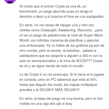
Si creeis que el primer Crysis es una kk, un
benchmark, un juego aburrido pues yo tengo el
derecho a decir q el ocarina of time es una soplapollez.
En serio, no me canso de rejugar una y otra vez
niveles como Onslaught, Awakening, Recovery…para
mi es un juego de plataformas al nivel de Super Mario
World, con infinitas maneras de planificar y ejecutar
una emboscada. Ya no hablo de los gráficos pq son de
otro mundo, pero el sonido, la balística…sabeis lo
satisfactorio que es cargarte a alguien a 300 m con la
scar en semiautomático y la mira de ACOG??? Crysis
se rió y se sigue riendo de todo el mundo.
Lo de Crysis 2 no me preocupa. Sí lo haría si lo jugase
en consola, pero en PC sabemos que está al 50%
hasta que lleguen los mods, los mapas multiplayer
grandes y la SELVA!!!! MÁS SELVA!!!!!
En serio, la base del juego es muy buena, pero lo han
metido en una caja del call of duty.