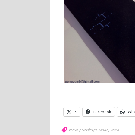
X
Facebook
Wha
maya pixelskaya
,
Moda
,
Retro
.