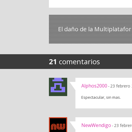
El daño de la Multiplatafo
21
comentarios
Alphos2000
23 febrero
-
Espectacular, sin mas.
NewWendigo
23 febrer
-