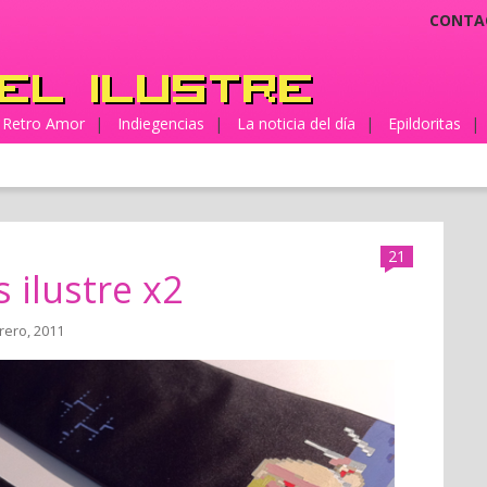
CONTA
Retro Amor
|
Indiegencias
|
La noticia del día
|
Epildoritas
|
21
 ilustre x2
rero, 2011