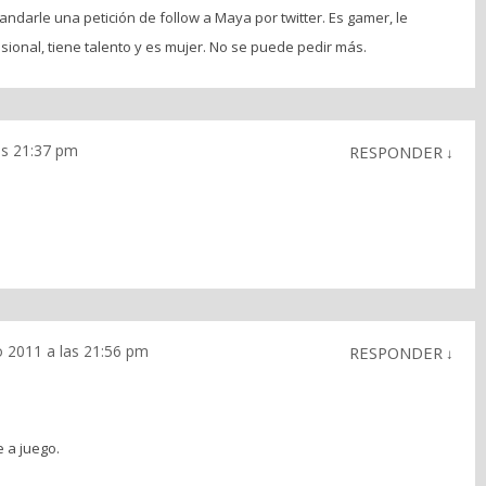
ndarle una petición de follow a Maya por twitter. Es gamer, le
esional, tiene talento y es mujer. No se puede pedir más.
as 21:37 pm
RESPONDER
↓
o 2011 a las 21:56 pm
RESPONDER
↓
 a juego.