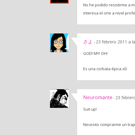
No he podido resistirme a ma
interesa el cine a nivel prof
さよ
23 febrero 2011 a l
-
GOD! MY! OH!
Es una corbata épica xD
Neuromante
23 febrer
-
Suit up!
Necesito comprarme un traje