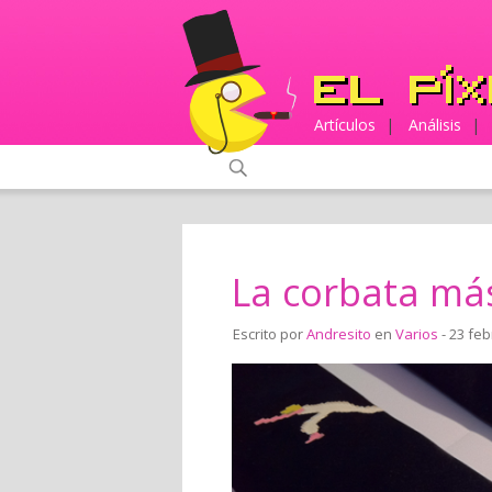
Artículos
|
Análisis
|
La corbata más
Escrito por
Andresito
en
Varios
- 23 feb