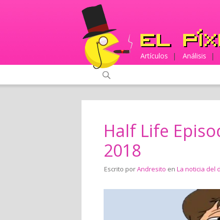
Artículos
|
Análisis
|
Half Life Epis
2018
Escrito por
Andresito
en
La noticia del 