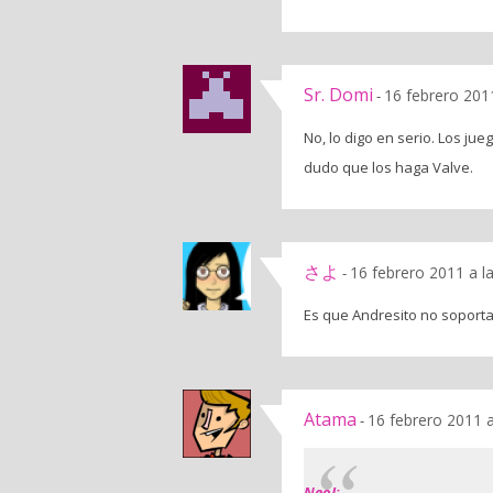
Sr. Domi
16 febrero 201
-
No, lo digo en serio. Los j
dudo que los haga Valve.
さよ
16 febrero 2011 a l
-
Es que Andresito no soporta
Atama
16 febrero 2011 
-
NeoJ: