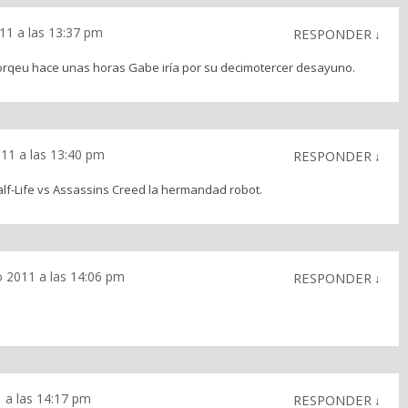
11 a las 13:37 pm
RESPONDER
↓
porqeu hace unas horas Gabe iría por su decimotercer desayuno.
011 a las 13:40 pm
RESPONDER
↓
lf-Life vs Assassins Creed la hermandad robot.
o 2011 a las 14:06 pm
RESPONDER
↓
 a las 14:17 pm
RESPONDER
↓