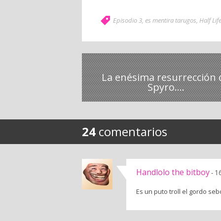
Episodio 3
,
es mentira tarugos
,
Half Lif
La enésima resurrección 
Spyro....
24
comentarios
Handlolo the bitboy
1
-
Es un puto troll el gordo seb