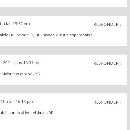
1 a las 15:32 pm
RESPONDER
↓
lido HL Episode 1 y HL Episode 2, ¿Que esperabais?
o 2011 a las 16:01 pm
RESPONDER
↓
de Molyneux otra vez XD
11 a las 16:13 pm
RESPONDER
↓
b flipando al leer el título xDD