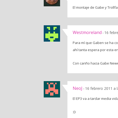
El montaje de Gabe y Trollfa
Westmoreland
16 febr
-
Para mí que Gaben se ha co
ahí tanta espera por esta e
Con cariño hacia Gabe Newel
NeoJ
16 febrero 2011 a 
-
El EP3 va a tardar media vid
:D