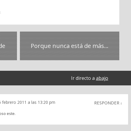
e
.
de
Porque nunca está de más...
Ir directo a
abajo
6 febrero 2011 a las 13:20 pm
RESPONDER
↓
oso este.