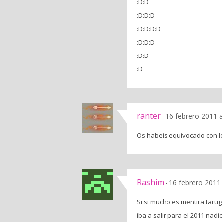
:D:D
:D:D:D
:D:D:D:D
:D:D:D
:D:D
:D
ranter
16 febrero 2011 
-
Os habeis equivocado con lo
Rashim
16 febrero 2011
-
Si si mucho es mentira taru
iba a salir para el 2011 nadi