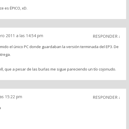
ce es ÉPICO, xD.
ero 2011 a las 14:54 pm
RESPONDER
↓
mido el único PC donde guardaban la versión terminada del EP3. De
ntrega.
l, que a pesar de las burlas me sigue pareciendo un tío cojonudo.
las 15:22 pm
RESPONDER
↓
a