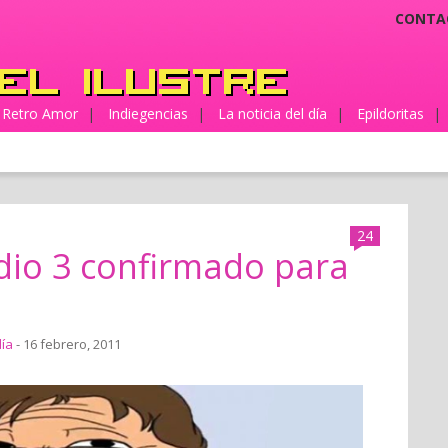
CONTA
Retro Amor
|
Indiegencias
|
La noticia del día
|
Epildoritas
|
24
odio 3 confirmado para
día
- 16 febrero, 2011