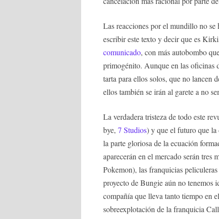
cancelación más racional por parte de
Las reacciones por el mundillo no se
escribir este texto y decir que es Kir
comunicado
, con más autobombo que o
primogénito. Aunque en las oficinas d
tarta para ellos solos, que no lancen
ellos también se irán al garete a no s
La verdadera tristeza de todo este re
bye,
7 Studios
) y que el futuro que 
la parte gloriosa de la ecuación forma
aparecerán en el mercado serán tres mi
Pokemon), las franquicias peliculera
proyecto de Bungie aún no tenemos id
compañía que lleva tanto tiempo en el
sobreexplotación de la franquicia Call