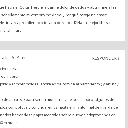
que hacía el Guitar Hero era darme dolor de dedos y aburrirme a las
, sencillamente mi cerebro me decia: ¿Por qué carajo no estaré
eléctrica y aprendiendo a tocarla de verdad? Nada, mejor liberar
 la Ishimura.
 a las 9:19 am
RESPONDER
↓
 industria.
de invertir.
ejorar y romper moldes, ahora es da comida al hambriento ( y ahi hoy
nico desaparece para ser un monstruo y de aqui a poco, algunos de
dos con politica y continuaremos hasta el infinito final de mierda de
jenados haciendose pajas mentales sobre nuevas adaptaciones en
30 minutos.