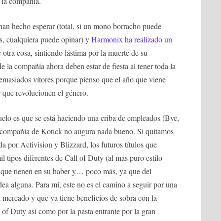
 la compañía.
 han hecho esperar (total, si un mono borracho puede
kis, cualquiera puede opinar) y
Harmonix ha realizado un
tra cosa, sintiendo lástima por la muerte de su
e la compañía ahora deben estar de fiesta al tener toda la
 demasiados vítores porque pienso que el año que viene
er que revolucionen el género.
vuelo es que se está haciendo una criba de empleados (Bye,
la compañía de Kotick no augura nada bueno. Si quitamos
da por Activision y Blizzard, los futuros títulos que
l tipos diferentes de Call of Duty (al más puro estilo
s que tienen en su haber y… poco más, ya que del
ea alguna. Para mi, este no es el camino a seguir por una
 mercado y que ya tiene beneficios de sobra con la
 of Duty así como por la pasta entrante por la gran