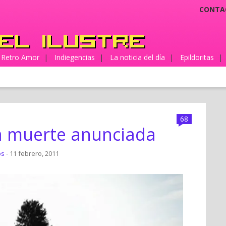
CONTA
Retro Amor
|
Indiegencias
|
La noticia del día
|
Epildoritas
|
68
a muerte anunciada
os
- 11 febrero, 2011