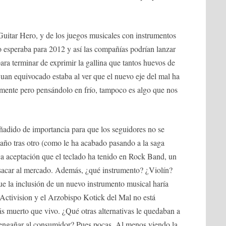
 Guitar Hero, y de los juegos musicales con instrumentos
yo esperaba para 2012 y así las compañías podrían lanzar
ara terminar de exprimir la gallina que tantos huevos de
uan equivocado estaba al ver que el nuevo eje del mal ha
n mente pero pensándolo en frío, tampoco es algo que nos
añadido de importancia para que los seguidores no se
ño tras otro (como le ha acabado pasando a la saga
ca aceptación que el teclado ha tenido en Rock Band, un
e sacar al mercado. Además, ¿qué instrumento? ¿Violín?
 la inclusión de un nuevo instrumento musical haría
a Activision y el Arzobispo Kotick del Mal no está
ás muerto que vivo. ¿Qué otras alternativas le quedaban a
r engañar al consumidor? Pues pocas. Al menos viendo la