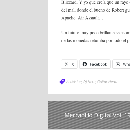
Blizzard. Y yo que creía que un rayo 
del mal, donde el bueno de Robert gua
Apache: Air Assault…
Un futuro muy poco brillante se asoma
de las monedas retumba por todo el p
X
Facebook
Wha
Activision
,
DJ Hero
,
Guitar Hero
.
Mercadillo Digital Vol. 1