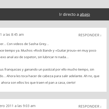
Ir directo a
abajo
1 a las 8:45 am
RESPONDER
↓
er… Con videos de Sasha Grey…
ace tiempo ya. Muchos «Rock Band» y «Guitar jirous» en muy poco
sexo anal asi de sopeton, sin lubricar ni nada…
sus franquicias y ganando un pastizal por ello mucho tiempo, sin
o… Ahora les toca hacer de cabeza para salir adelante. Ah no, que
 ahora son ellos los que traen el pan a casa, cierto!
ero 2011 a las 9:03 am
RESPONDER
↓