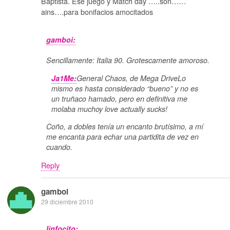
Baptista. Ese juego y Match day …..son……
ains….para bonifacios amocitados
gamboi:
Sencillamente: Italia 90. Grotescamente amoroso.
Ja1Me:
General Chaos, de Mega DriveLo
mismo es hasta considerado “bueno” y no es
un truñaco hamado, pero en definitiva me
molaba muchoy love actually sucks!
Coño, a dobles tenía un encanto brutísimo, a mí
me encanta para echar una partidita de vez en
cuando.
Reply
gamboi
29 diciembre 2010
linfocito: