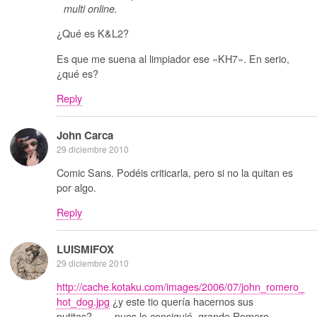
multi online.
¿Qué es K&L2?
Es que me suena al limpiador ese «KH7». En serio,
¿qué es?
Reply
John Carca
29 diciembre 2010
Comic Sans. Podéis criticarla, pero si no la quitan es
por algo.
Reply
LUISMIFOX
29 diciembre 2010
http://cache.kotaku.com/images/2006/07/john_romero_
hot_dog.jpg
¿y este tio quería hacernos sus
putitas?…….pues lo consiguió, grande Romero